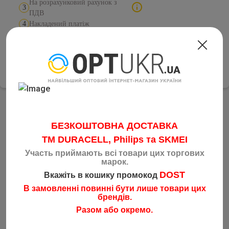
На розрахунковий рахунок з
3
ПДВ
4
Накладений платіж
Відправка товару по Україні будь-яким зручним
перевізником у день замовлення
Батарейка щелочная GP А27
БЕЗКОШТОВНА ДОСТАВКА
TM DURACELL, Philips та SKMEI
Участь приймають всі товари цих торгових
Тип :
Щелочная батарейка
марок.
DOST
Вкажіть в кошику промокод
Типоразмер :
A27
В замовленні повинні бути лише товари цих
Напряжение :
12V
брендів.
Разом або окремо.
Фасовка :
50