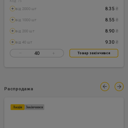
Код: 75
8.35
₴
від 2000 шт
8.55
₴
від 1000 шт
8.90
₴
від 200 шт
9.30
₴
від 40 шт
–
40
+
Товар закінчився
Распродажа
Акцiя
Закінчився