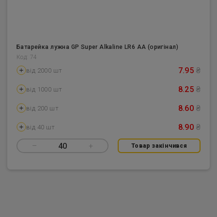
Батарейка лужна GP Super Alkaline LR6 AA (оригінал)
Код: 74
7.95
₴
від 2000 шт
8.25
₴
від 1000 шт
8.60
₴
від 200 шт
8.90
₴
від 40 шт
–
40
+
Товар закінчився