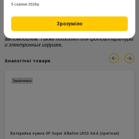
Количество в ящике :
5 серпня 2026р
Тип упаковки :
blister card/5pcs
Разработаны в соответствии с современными
Зрозуміло
технологиями и соответствуют самым высоким
стандартам дистанционного управления
автомобилем. Также подходят для фотоаппаратуры
и электронных игрушек.
Аналогічні товари
Закінчився
Батарейка лужна GP Super Alkaline LR03 AAA (оригiнал)