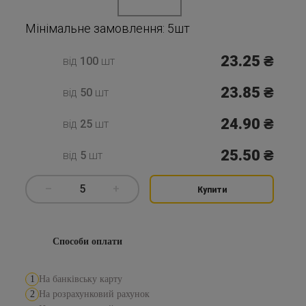
Мінімальне замовлення: 5шт
23.25
₴
від
100
шт
23.85
₴
від
50
шт
24.90
₴
від
25
шт
25.50
₴
від
5
шт
–
5
+
Купити
Способи оплати
1
На банківську карту
2
На розрахунковий рахунок