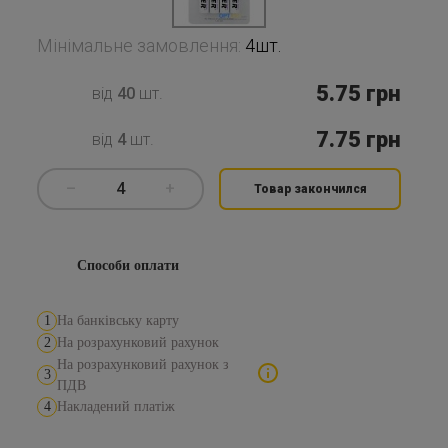
Мінімальне замовлення:
4шт.
5.75
грн
від
40
шт.
7.75
грн
від
4
шт.
–
4
+
Товар закончился
Способи оплати
1
На банківську карту
2
На розрахунковий рахунок
На розрахунковий рахунок з
3
ПДВ
4
Накладений платіж