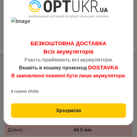
На розрахунковий рахунок з
3
ПДВ
4
Накладений платіж
Відправка товару по Україні будь-яким зручним
перевізником у день замовлення
БЕЗКОШТОВНА ДОСТАВКА
Всіх акумуляторів
Участь приймають всі акумулятори.
DOSTAVKA
Вкажіть в кошику промокод
В замовленні повинні бути лише акумулятори.
TESLER R03 AAA
8 серпня 2026р
Тип :
Солевая батарейка
Типоразмер :
R03/AAA
Зрозуміло
Напряжение :
1.5V
Длина :
44.5 мм