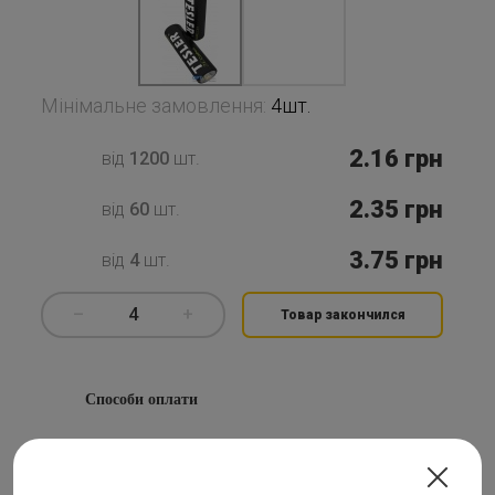
Мінімальне замовлення:
4шт.
2.16
грн
від
1200
шт.
2.35
грн
від
60
шт.
3.75
грн
від
4
шт.
–
4
+
Товар закончился
Способи оплати
1
На банківську карту
2
На розрахунковий рахунок