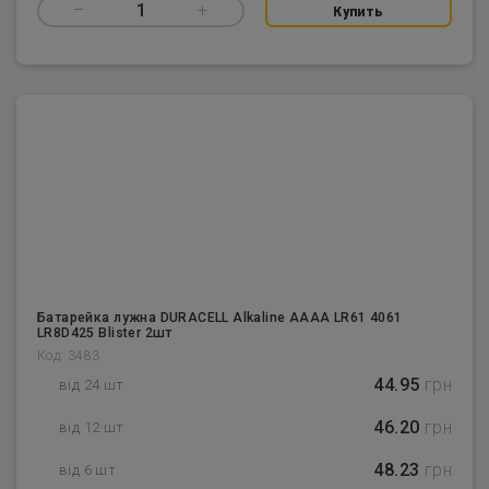
–
1
+
Купить
Батарейка лужна DURACELL Alkaline AAAA LR61 4061
LR8D425 Blister 2шт
Код: 3483
44.95
грн
від 24 шт
46.20
грн
від 12 шт
48.23
грн
від 6 шт