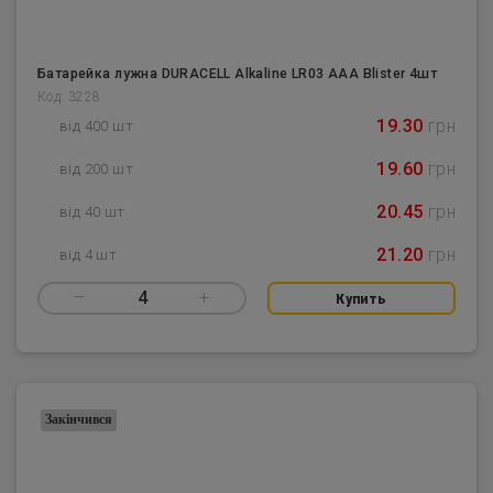
Батарейка лужна DURACELL Alkaline LR03 AAA Blister 4шт
Код: 3228
19.30
грн
від 400 шт
19.60
грн
від 200 шт
20.45
грн
від 40 шт
21.20
грн
від 4 шт
–
4
+
Купить
Закінчився