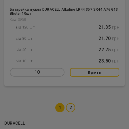
Батарейка лужна DURACELL Alkaline LR44 357 SR44 A76 G13
Blister 10шт
Код: 3958
21.35
грн
від 120 шт
21.70
грн
від 80 шт
22.75
грн
від 40 шт
23.50
грн
від 10 шт
–
10
+
Купить
1
2
DURACELL