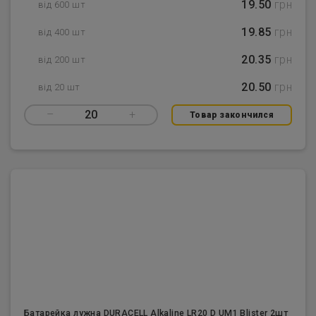
19.50
грн
від 600 шт
19.85
грн
від 400 шт
20.35
грн
від 200 шт
20.50
грн
від 20 шт
–
20
+
Товар закончился
Батарейка лужна DURACELL Alkaline LR20 D UM1 Blister 2шт