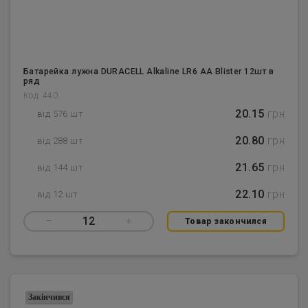
Батарейка лужна DURACELL Alkaline LR6 AA Blister 12шт в
ряд
Код: 440
20.15
грн
від 576 шт
20.80
грн
від 288 шт
21.65
грн
від 144 шт
22.10
грн
від 12 шт
–
12
+
Товар закончился
Закінчився