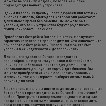
можете выбрать ту модель, которая наиболее
подходит для вашего устройства.
Одним из главных преимуществ дюрасел является их
высокая емкость, благодаря которой они работают
длительное время без замены. Вы можете быть
уверены, что ваши устройства будут продолжать
функционировать без сбоев.
Приобретая батарейки Duracell, вы также получаете
гарантию качества от производителя. Это означает, что
при работе с батарейками Duracell вы можете быть
уверены в их надежности и долговечности.
Для вашего удобства Duracell предлагает
разнообразные варианты упаковок с батарейками,
начиная от небольших пакетов для домашнего
использования до крупных партий для бизнеса. Вы
можете приобрести их как в специализированных
магазинах, так и в интернете, выбирая оптимальный
вариант для себя.
В заключение, если вы ищете надежные и качественные
батарейки от производителя, то Duracell - это лучший
выбор. Проверьте их ассортимент, оцените выгодные
предложения в нашем магазине и начните экономить
свои средства, получая продукцию с высокой