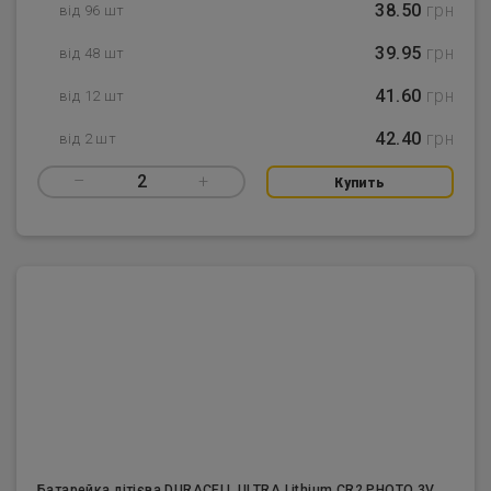
38.50
грн
від 96 шт
39.95
грн
від 48 шт
41.60
грн
від 12 шт
42.40
грн
від 2 шт
–
2
+
Купить
Батарейка літієва DURACELL ULTRA Lithium CR2 PHOTO 3V