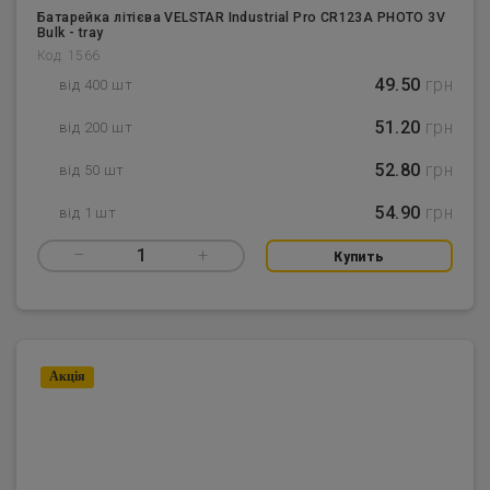
Батарейка літієва VELSTAR Industrial Pro CR123A PHOTO 3V
Bulk - tray
Код: 1566
49.50
грн
від 400 шт
51.20
грн
від 200 шт
52.80
грн
від 50 шт
54.90
грн
від 1 шт
–
1
+
Купить
Акцiя