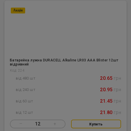
Акцiя
Батарейка лужна DURACELL Alkaline LR03 AAA Blister 12шт
відривний
Код: 224
20.65
грн
від 480 шт
20.95
грн
від 240 шт
21.45
грн
від 60 шт
21.80
грн
від 12 шт
–
12
+
Купить