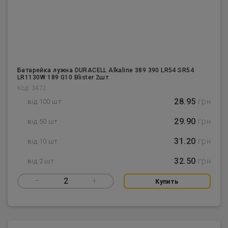
Батарейка лужна DURACELL Alkaline 389 390 LR54 SR54
LR1130W 189 G10 Blister 2шт
Код: 3472
28.95
грн
від 100 шт
29.90
грн
від 50 шт
31.20
грн
від 10 шт
32.50
грн
від 2 шт
–
2
+
Купить