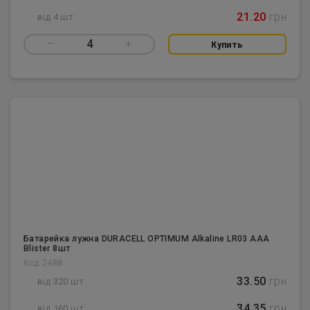
21.20
грн
від 4 шт
–
4
+
Купить
Батарейка лужна DURACELL OPTIMUM Alkaline LR03 AAA
Blister 8шт
Код: 2488
33.50
грн
від 320 шт
34.35
грн
від 160 шт