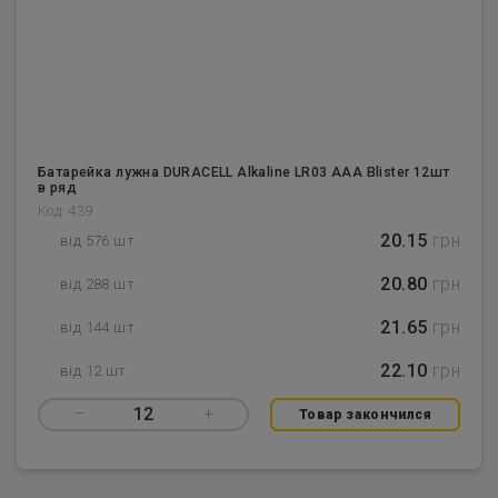
Батарейка лужна DURACELL Alkaline LR03 AAA Blister 12шт
в ряд
Код: 439
20.15
грн
від 576 шт
20.80
грн
від 288 шт
21.65
грн
від 144 шт
22.10
грн
від 12 шт
–
12
+
Товар закончился