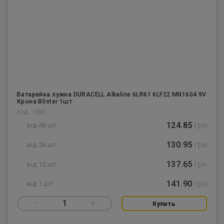
Батарейка лужна DURACELL Alkaline 6LR61 6LF22 MN1604 9V
Крона Blister 1шт
Код: 1389
124.85
грн
від 48 шт
130.95
грн
від 24 шт
137.65
грн
від 12 шт
141.90
грн
від 1 шт
–
1
+
Купить