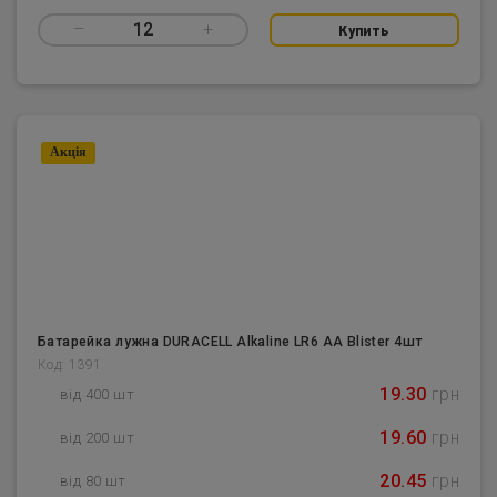
–
12
+
Купить
Акцiя
Батарейка лужна DURACELL Alkaline LR6 AA Blister 4шт
Код: 1391
19.30
грн
від 400 шт
19.60
грн
від 200 шт
20.45
грн
від 80 шт