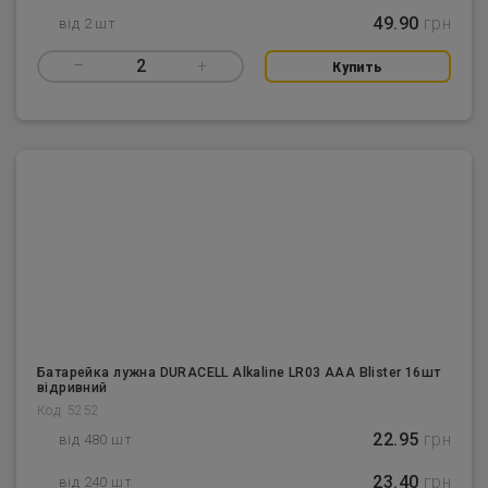
49.90
грн
від 2 шт
–
2
+
Купить
Батарейка лужна DURACELL Alkaline LR03 AAA Blister 16шт
відривний
Код: 5252
22.95
грн
від 480 шт
23.40
грн
від 240 шт