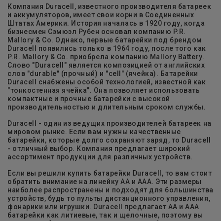
Компания Duracell, известного производителя батареек
и аккумуляторов, имеет свои корни в Соединенных
Штатах Америки. История началась в 1920 году, когда
бизнесмен Сэмюэл Рубен основал компанию P.R.
Mallory & Co. Однако, первые батарейки под брендом
Duracell появились только в 1964 году, после того как
P.R. Mallory & Co. приобрела компанию Mallory Battery.
Слово "Duracell" является композицией от английских
слов "durable" (прочный) и "cell" (ячейка). Батарейки
Duracell снабжены особой технологией, известной как
"тонкостенная ячейка". Она позволяет использовать
компактные и прочные батарейки с высокой
производительностью и длительным сроком службы.
Duracell - один из ведущих производителей батареек на
мировом рынке. Если вам нужны качественные
батарейки, которые долго сохраняют заряд, то Duracell
- отличный выбор. Компания предлагает широкий
ассортимент продукции для различных устройств.
Если вы решили купить батарейки Duracell, то вам стоит
обратить внимание на линейку АА и ААА. Эти размеры
наиболее распространены и подходят для большинства
устройств, будь то пульты дистанционного управления,
фонарики или игрушки. Duracell предлагает АА и ААА
батарейки как литиевые, так и щелочные, поэтому вы