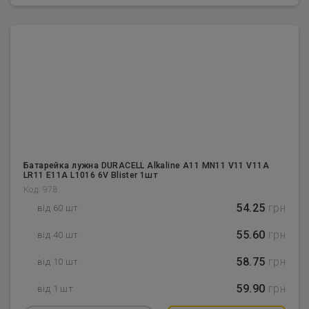
Батарейка лужна DURACELL Alkaline A11 MN11 V11 V11A
LR11 E11A L1016 6V Blister 1шт
Код: 978
54.25
грн
від 60 шт
55.60
грн
від 40 шт
58.75
грн
від 10 шт
59.90
грн
від 1 шт