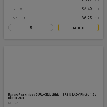
35.40
грн
від 80 шт
36.25
грн
від 8 шт
–
8
+
Купить
Батарейка літієва DURACELL Lithium LR1 N LADY Photo 1.5V
Blister 2шт
Код: 3217