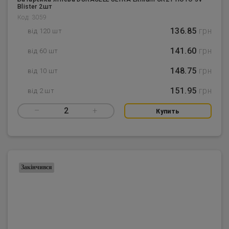
Blister 2шт
Код: 3059
136.85
грн
від 120 шт
141.60
грн
від 60 шт
148.75
грн
від 10 шт
151.95
грн
від 2 шт
–
2
+
Купить
Закінчився