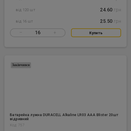
24.60
грн
від 120 шт
25.50
грн
від 16 шт
–
16
+
Купить
Закінчився
Батарейка лужна DURACELL Alkaline LR03 AAA Blister 20шт
відривний
Код: 757