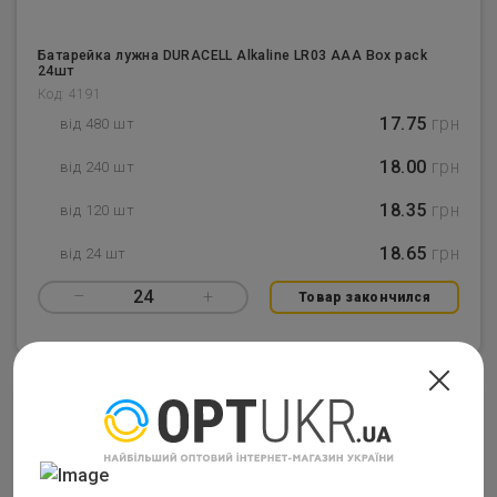
Батарейка лужна DURACELL Alkaline LR03 AAA Box pack
24шт
Код: 4191
17.75
грн
від 480 шт
18.00
грн
від 240 шт
18.35
грн
від 120 шт
18.65
грн
від 24 шт
–
24
+
Товар закончился