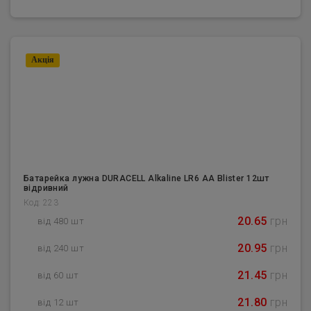
Акцiя
Батарейка лужна DURACELL Alkaline LR6 AA Blister 12шт
відривний
Код: 223
20.65
грн
від 480 шт
20.95
грн
від 240 шт
21.45
грн
від 60 шт
21.80
грн
від 12 шт