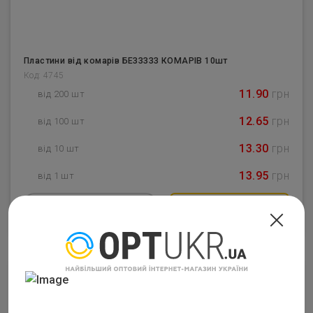
Пластини від комарів БЕЗЗЗЗЗ КОМАРІВ 10шт
Код: 4745
11.90
грн
від 200 шт
12.65
грн
від 100 шт
13.30
грн
від 10 шт
13.95
грн
від 1 шт
–
1
+
Купить
Закінчився