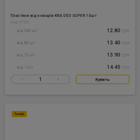
Пластини від комарів KRA DEO SUPER 10шт
Код: 4750
12.80
грн
від 240 шт
13.40
грн
від 80 шт
13.90
грн
від 10 шт
14.45
грн
від 1 шт
–
1
+
Купить
Акцiя