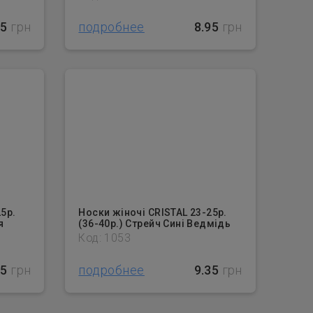
95
грн
подробнее
8.95
грн
5р.
Носки жіночі CRISTAL 23-25р.
я
(36-40р.) Стрейч Сині Ведмідь
Код: 1053
35
грн
подробнее
9.35
грн