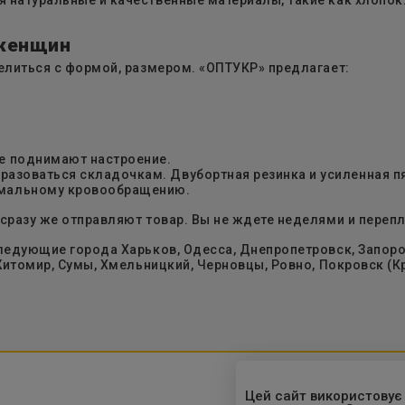
 женщин
делиться с формой, размером. «ОПТУКР» предлагает:
е поднимают настроение.
разоваться складочкам. Двубортная резинка и усиленная п
рмальному кровообращению.
сразу же отправляют товар. Вы не ждете неделями и перепл
ледующие города Харьков, Одесса, Днепропетровск, Запорож
 Житомир, Сумы, Хмельницкий, Черновцы, Ровно, Покровск (
Цей сайт використовує