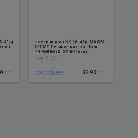
6-41р)
Носки жіночі NK 36-41р. МАХРА
стопі
ТЕРМО Резинка на стопі Білі
)
PREMIUM (XLХ206/2bхл)
Код: 5700
50
грн
подробнее
32.90
грн