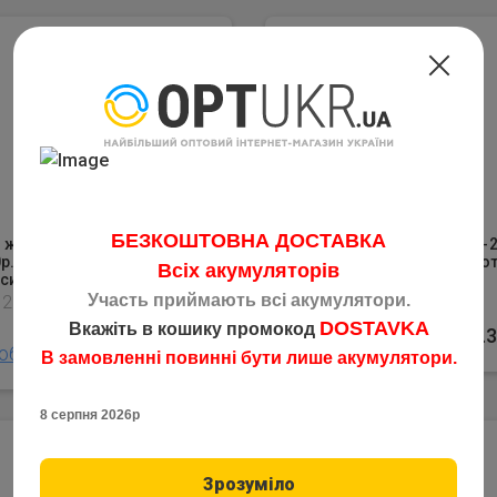
БЕЗКОШТОВНА ДОСТАВКА
 жіночі CRISTAL 23-25р.
Носки жіночі CRISTAL 23-2
р.) Стрейч Чорні
(36-40р.) Стрейч Чорні Ко
Всіх акумуляторів
син
Код: 1056
Участь приймають всі акумулятори.
1291
DOSTAVKA
Вкажіть в кошику промокод
подробнее
9.
обнее
9.35
грн
В замовленні повинні бути лише акумулятори.
8 серпня 2026р
Зрозуміло