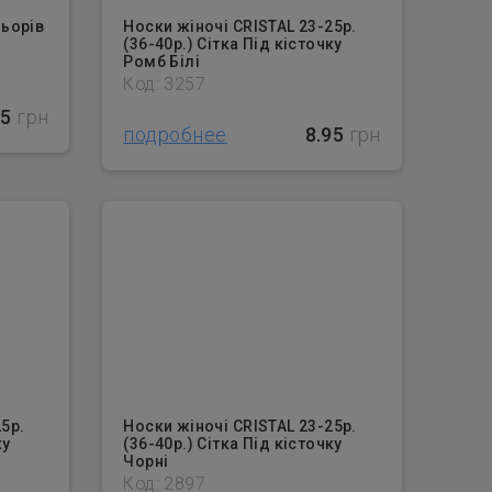
льорів
Носки жіночі CRISTAL 23-25р.
(36-40р.) Сітка Під кісточку
Ромб Білі
Код: 3257
25
грн
подробнее
8.95
грн
5р.
Носки жіночі CRISTAL 23-25р.
ку
(36-40р.) Сітка Під кісточку
Чорні
Код: 2897