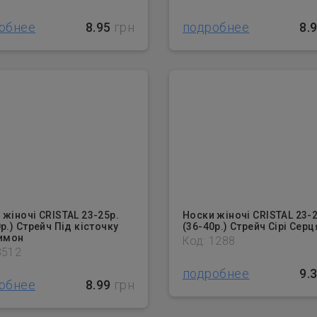
обнее
8.95
грн
подробнее
8.
 жіночі CRISTAL 23-25р.
Носки жіночі CRISTAL 23-2
р.) Стрейч Під кісточку
(36-40р.) Стрейч Сірі Серц
Лимон
Код: 1288
3512
подробнее
9.
обнее
8.99
грн