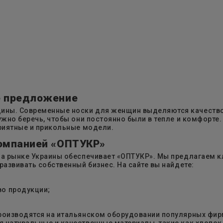
е предложение
ны. Современные носки для женщин выделяются качество
ужно беречь, чтобы они постоянно были в тепле и комфорте.
приятные и прикольные модели.
компанией «ОПТУКР»
 на рынке Украины обеспечивает «ОПТУКР». Мы предлагаем
азвивать собственный бизнес. На сайте вы найдете:
во продукции;
роизводятся на итальянском оборудовании популярных фир
 натуральные и качественные материалы, такие как хлопок