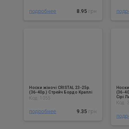
подробнее
8.95
грн
подр
Носки жіночі CRISTAL 23-25р.
Носки
(36-40р.) Стрейч Бордо Краплі
(36-40
Сірі 
Код: 1055
Код: 
подробнее
9.35
грн
подр