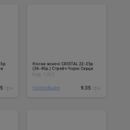
5р.
Носки жіночі CRISTAL 23-25р.
ти
(36-40р.) Стрейч Чорні Серця
Код: 1052
35
грн
подробнее
9.35
грн