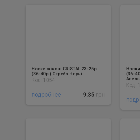
Носки жіночі CRISTAL 23-25р.
Носки
(36-40р.) Стрейч Чорні
(36-40
Апель
Код: 1054
Код: 
подробнее
9.35
грн
подр