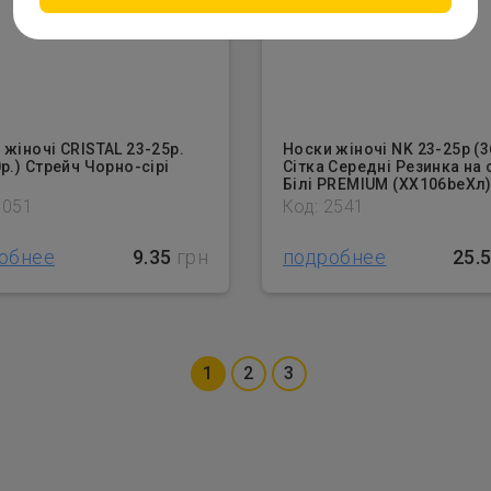
 жіночі CRISTAL 23-25р.
Носки жіночі NK 23-25р (3
р.) Стрейч Чорно-сірі
Сітка Середні Резинка на 
Білі PREMIUM (XX106beХл
1051
Код: 2541
обнее
9.35
грн
подробнее
25.
1
2
3