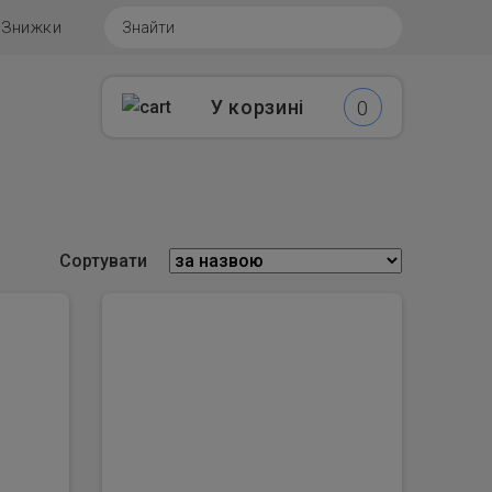
г
Знижки
У корзині
0
Сортувати