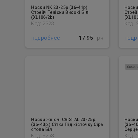
Носки NK 23-25р (36-41р)
Носки
Стрейч Теніска Високі Білі
Стрей
(XL106/2b)
(XL10
Код: 2323
Код: 
подробнее
17.95
грн
подр
Закінч
Носки жіночі CRISTAL 23-25р.
Носки
(36-40р.) Сітка Під кісточку Сіра
(36-40
стопа Білі
Серце
Код: 3258
Код: 