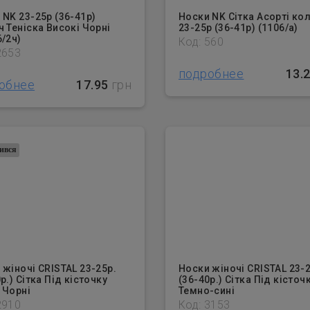
 NK 23-25р (36-41р)
Носки NK Сітка Асорті ко
ч Теніска Високі Чорні
23-25р (36-41р) (1106/а)
6/2ч)
Код: 560
2653
подробнее
13.
обнее
17.95
грн
ився
 жіночі CRISTAL 23-25р.
Носки жіночі CRISTAL 23-2
р.) Сітка Під кісточку
(36-40р.) Сітка Під кісточ
 Чорні
Темно-сині
2910
Код: 3153