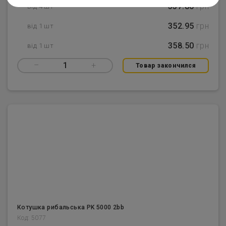
337.80
грн
від 4 шт
352.95
грн
від 1 шт
358.50
грн
від 1 шт
–
1
+
Товар закончился
Котушка рибальська PK 5000 2bb
Код: 5077