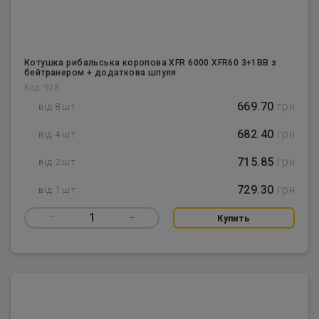
Котушка рибальська коропова XFR 6000 XFR60 3+1BB з
бейтранером + додаткова шпуля
Код: 928
669.70
грн
від 8 шт
682.40
грн
від 4 шт
715.85
грн
від 2 шт
729.30
грн
від 1 шт
–
1
+
Купить