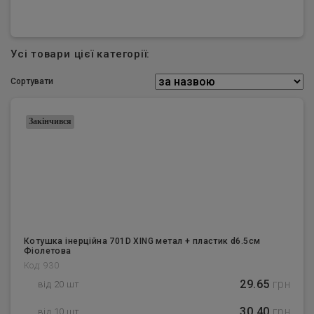
Усі товари цієї категорії:
Сортувати
Закінчився
Котушка інерційна 701D XING метал + пластик d6.5см
Фіолетова
Код: 930
29.65
грн
від 20 шт
30.40
грн
від 10 шт