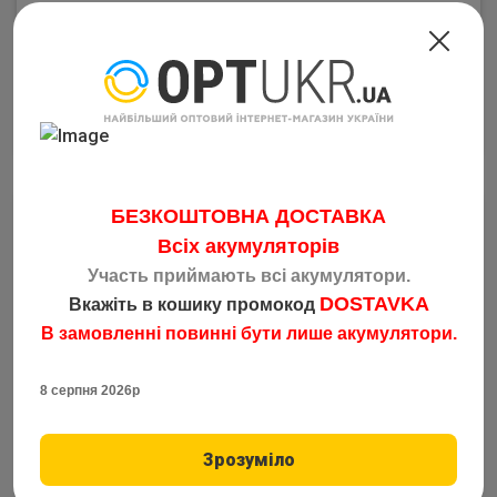
324.35
грн
від 1 шт
329.00
грн
від 1 шт
–
1
+
Товар закончился
БЕЗКОШТОВНА ДОСТАВКА
Закінчився
Всіх акумуляторів
Участь приймають всі акумулятори.
DOSTAVKA
Вкажіть в кошику промокод
В замовленні повинні бути лише акумулятори.
8 серпня 2026р
Котушка рибальська PK 4000 2bb
Код: 5076
Зрозуміло
329.00
грн
від 8 шт