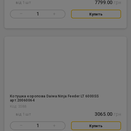
7799.00
грн
від 1 шт
–
1
+
Купить
Котушка коропова Daiwa Ninja Feeder LT 6000SS
арт.20060064
Код: 3588
3065.00
грн
від 1 шт
–
1
+
Купить