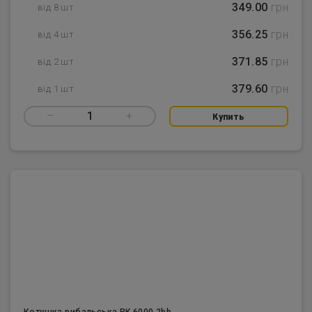
349.00
грн
від 8 шт
356.25
грн
від 4 шт
371.85
грн
від 2 шт
379.60
грн
від 1 шт
–
1
+
Купить
Котушка рибальська PK 6000 2bb