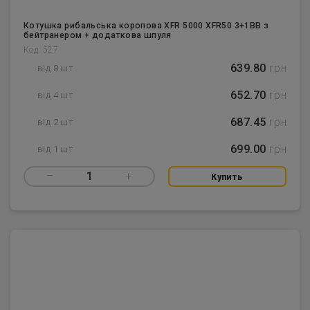
Котушка рибальська коропова XFR 5000 XFR50 3+1BB з
бейтранером + додаткова шпуля
Код: 527
639.80
грн
від 8 шт
652.70
грн
від 4 шт
687.45
грн
від 2 шт
699.00
грн
від 1 шт
–
1
+
Купить