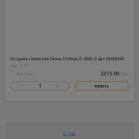
Котушка спінінгова Daiwa 23 Ninja LT 4000-C арт.20060046
Код: 5189
2275.00
грн
від 1 шт
–
1
+
Купить
О нас