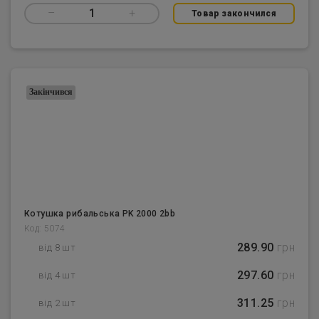
–
1
+
Товар закончился
Закінчився
Котушка рибальська PK 2000 2bb
Код: 5074
289.90
грн
від 8 шт
297.60
грн
від 4 шт
311.25
грн
від 2 шт