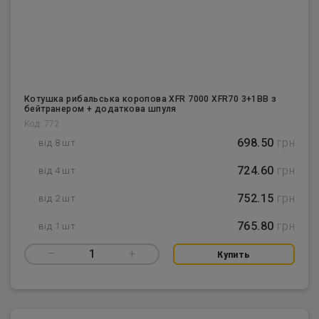
Котушка рибальська коропова XFR 7000 XFR70 3+1BB з
бейтранером + додаткова шпуля
Код: 772
698.50
грн
від 8 шт
724.60
грн
від 4 шт
752.15
грн
від 2 шт
765.80
грн
від 1 шт
–
1
+
Купить