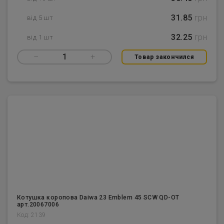
31.85
грн
від 5 шт
32.25
грн
від 1 шт
–
1
+
Товар закончился
Котушка коропова Daiwa 23 Emblem 45 SCW QD-OT
арт.20067006
Код: 2139