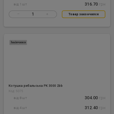
316.70
грн
від 1 шт
–
1
+
Товар закончился
Закінчився
Котушка рибальська PK 3000 2bb
Код: 5075
304.00
грн
від 8 шт
312.40
грн
від 4 шт