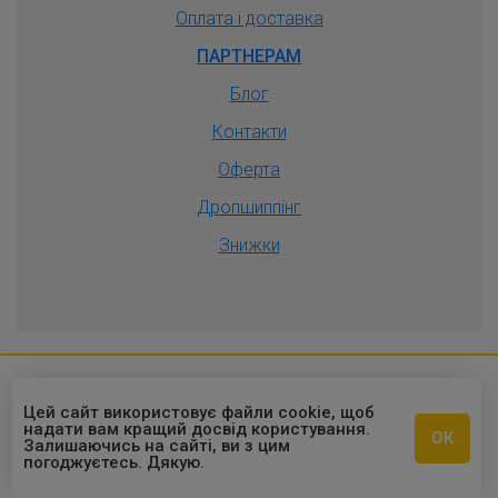
Оплата і доставка
ПАРТНЕРАМ
Блог
Контакти
Оферта
Дропшиппiнг
Знижки
2010-2026 © Оптовый интернет-
Цей сайт використовує файли cookie, щоб
надати вам кращий досвід користування.
ОК
магазин "ОПТУКР"
Залишаючись на сайті, ви з цим
погоджуєтесь. Дякую.