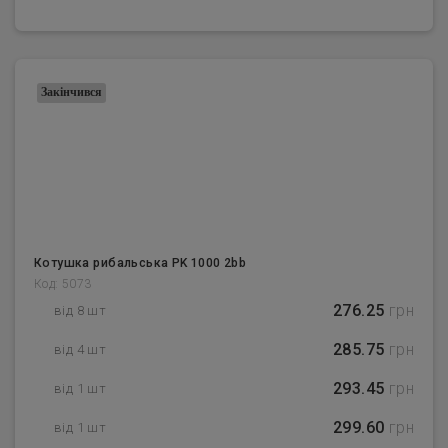
Закінчився
Котушка рибальська PK 1000 2bb
Код: 5073
276.25
грн
від 8 шт
285.75
грн
від 4 шт
293.45
грн
від 1 шт
299.60
грн
від 1 шт