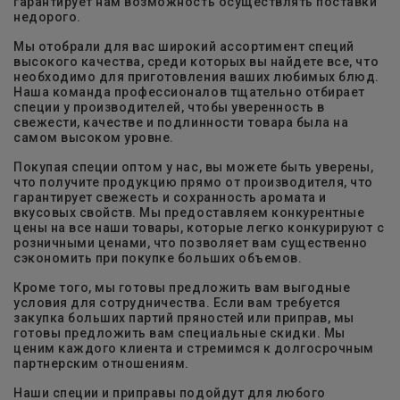
гарантирует нам возможность осуществлять поставки
недорого.
Мы отобрали для вас широкий ассортимент специй
высокого качества, среди которых вы найдете все, что
необходимо для приготовления ваших любимых блюд.
Наша команда профессионалов тщательно отбирает
специи у производителей, чтобы уверенность в
свежести, качестве и подлинности товара была на
самом высоком уровне.
Покупая специи оптом у нас, вы можете быть уверены,
что получите продукцию прямо от производителя, что
гарантирует свежесть и сохранность аромата и
вкусовых свойств. Мы предоставляем конкурентные
цены на все наши товары, которые легко конкурируют с
розничными ценами, что позволяет вам существенно
сэкономить при покупке больших объемов.
Кроме того, мы готовы предложить вам выгодные
условия для сотрудничества. Если вам требуется
закупка больших партий пряностей или приправ, мы
готовы предложить вам специальные скидки. Мы
ценим каждого клиента и стремимся к долгосрочным
партнерским отношениям.
Наши специи и приправы подойдут для любого