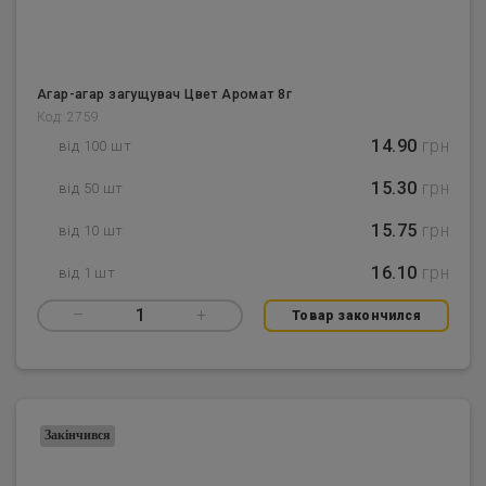
Агар-агар загущувач Цвет Аромат 8г
Код: 2759
14.90
грн
від 100 шт
15.30
грн
від 50 шт
15.75
грн
від 10 шт
16.10
грн
від 1 шт
–
1
+
Товар закончился
Закінчився