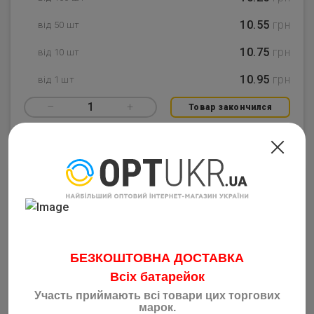
10.55
грн
від 50 шт
10.75
грн
від 10 шт
10.95
грн
від 1 шт
–
1
+
Товар закончился
БЕЗКОШТОВНА ДОСТАВКА
Всіх батарейок
Участь приймають всі товари цих торгових
Желатин CARAMIX 15г
марок.