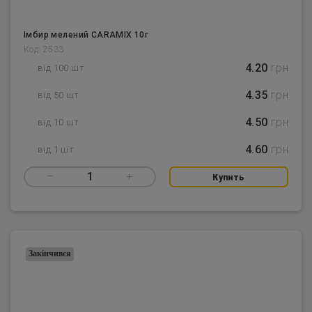
Імбир мелений CARAMIX 10г
Код: 2533
4.20
грн
від 100 шт
4.35
грн
від 50 шт
4.50
грн
від 10 шт
4.60
грн
від 1 шт
–
1
+
Купить
Закінчився