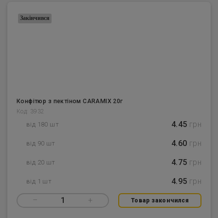
Закінчився
Конфітюр з пектіном CARAMIX 20г
Код: 3932
4.45
грн
від 180 шт
4.60
грн
від 90 шт
4.75
грн
від 20 шт
4.95
грн
від 1 шт
–
1
+
Товар закончился