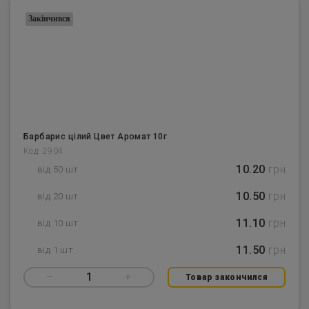
Закінчився
Барбарис цілий Цвет Аромат 10г
Код: 2904
10.20
грн
від 50 шт
10.50
грн
від 20 шт
11.10
грн
від 10 шт
11.50
грн
від 1 шт
–
1
+
Товар закончился