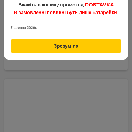
Код: 2815
DOSTAVKA
Вкажіть в кошику промокод
7.95
грн
від 200 шт
В замовленні повинні бути лише батарейки.
8.45
грн
від 50 шт
7 серпня 2026р
8.90
грн
від 10 шт
9.25
грн
від 1 шт
Зрозуміло
–
1
+
Купить