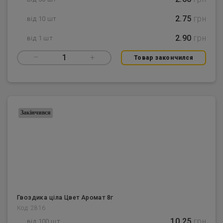
2.75
грн
від 10 шт
2.90
грн
від 1 шт
–
1
+
Товар закончился
Закінчився
Гвоздика ціла Цвет Аромат 8г
Код: 2816
10.25
грн
від 100 шт