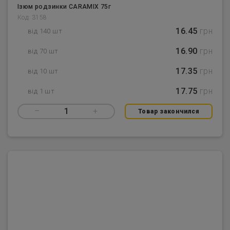
Ізюм родзинки CARAMIX 75г
Код: 3158
16.45
грн
від 140 шт
16.90
грн
від 70 шт
17.35
грн
від 10 шт
17.75
грн
від 1 шт
–
1
+
Товар закончился