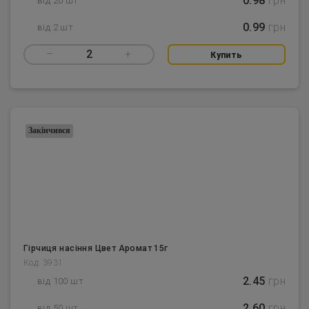
0.98
грн
від 20 шт
0.99
грн
від 2 шт
–
2
+
Купить
Закінчився
Гірчиця насіння Цвет Аромат 15г
Код: 3931
2.45
грн
від 100 шт
2.60
грн
від 50 шт