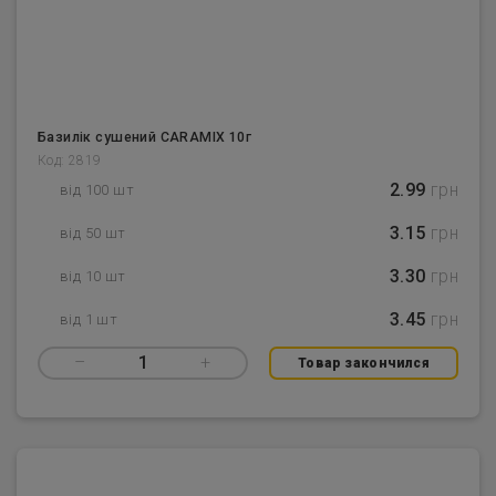
Базилік сушений CARAMIX 10г
Код: 2819
2.99
грн
від 100 шт
3.15
грн
від 50 шт
3.30
грн
від 10 шт
3.45
грн
від 1 шт
–
1
+
Товар закончился