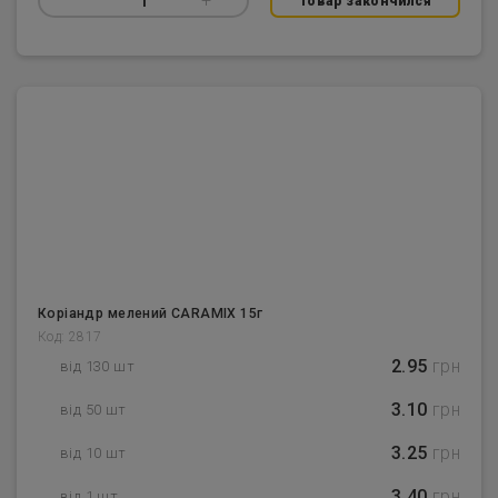
–
1
+
Товар закончился
Коріандр мелений CARAMIX 15г
Код: 2817
2.95
грн
від 130 шт
3.10
грн
від 50 шт
3.25
грн
від 10 шт
3.40
грн
від 1 шт