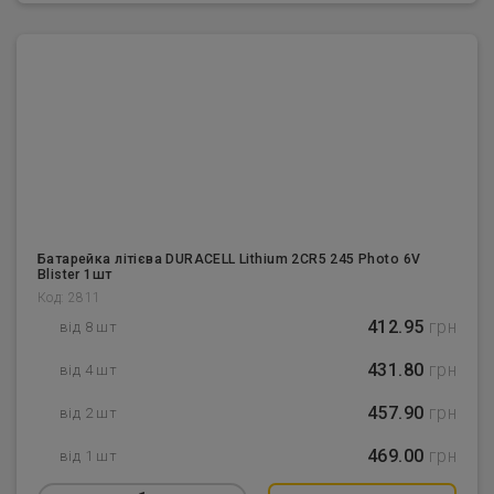
Батарейка літієва DURACELL Lithium 2CR5 245 Photo 6V
Blister 1шт
Код: 2811
412.95
грн
від 8 шт
431.80
грн
від 4 шт
457.90
грн
від 2 шт
469.00
грн
від 1 шт