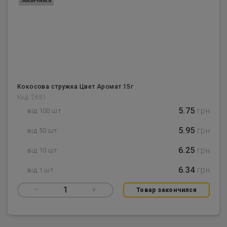
Закінчився
Кокосова стружка Цвет Аромат 15г
Код: 2651
5.75
грн
від 100 шт
5.95
грн
від 50 шт
6.25
грн
від 10 шт
6.34
грн
від 1 шт
–
1
+
Товар закончился