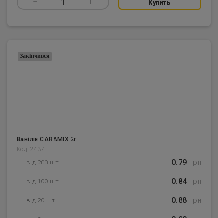
–
1
+
Купить
Закінчився
Ванілін CARAMIX 2г
Код: 2437
0.79
грн
від 200 шт
0.84
грн
від 100 шт
0.88
грн
від 20 шт