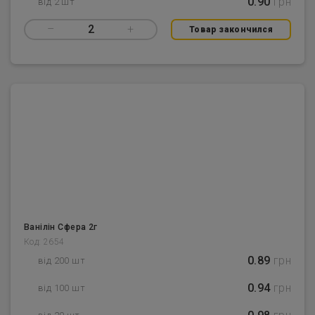
0.90
грн
від 2 шт
–
2
+
Товар закончился
Ванілін Сфера 2г
Код: 2654
0.89
грн
від 200 шт
0.94
грн
від 100 шт