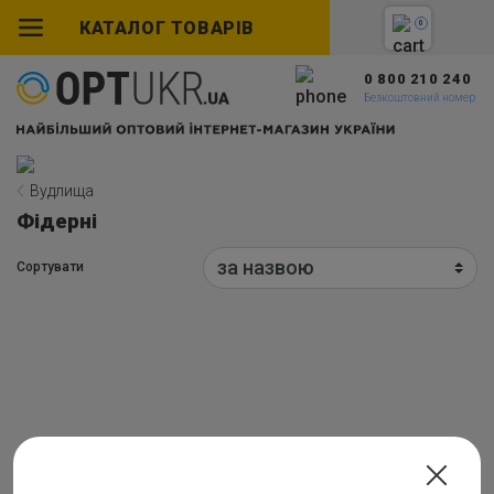
КАТАЛОГ ТОВАРІВ
0
0 800 210 240
Безкоштовний номер
Вудлища
Фідерні
Сортувати