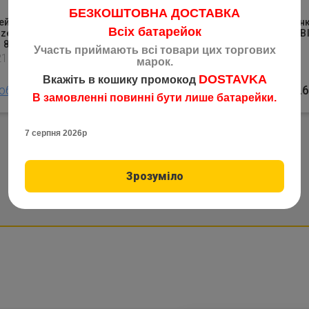
БЕЗКОШТОВНА ДОСТАВКА
ейка повітряно-цинкова
Батарейка повітряно-цин
Всіх батарейок
zer Zinc Air ZA13 PR48
Energizer Zinc Air ZA312 Bl
r 8шт
8шт
Участь приймають всі товари цих торгових
2154
Код: 2152
марок.
DOSTAVKA
Вкажіть в кошику промокод
обнее
16.60
грн
подробнее
16.
В замовленні повинні бути лише батарейки.
7 серпня 2026р
Зрозуміло