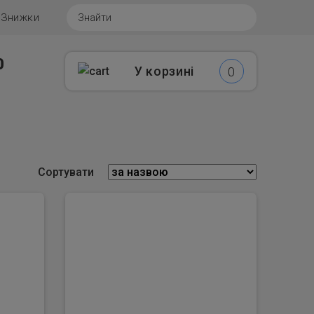
г
Знижки
0
У корзині
0
Сортувати