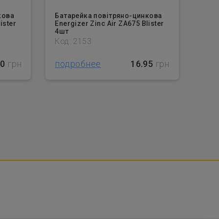
кова
Батарейка повітряно-цинкова
ister
Energizer Zinc Air ZA675 Blister
4шт
Код: 2153
60
грн
подробнее
16.95
грн