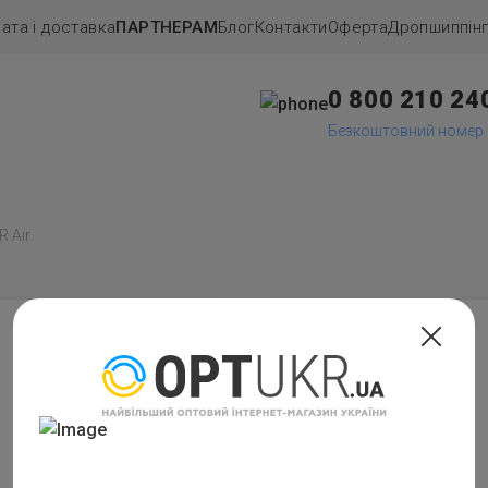
ата і доставка
ПАРТНЕРАМ
Блог
Контакти
Оферта
Дропшиппiн
0 800 210 24
Безкоштовний номер
 Air