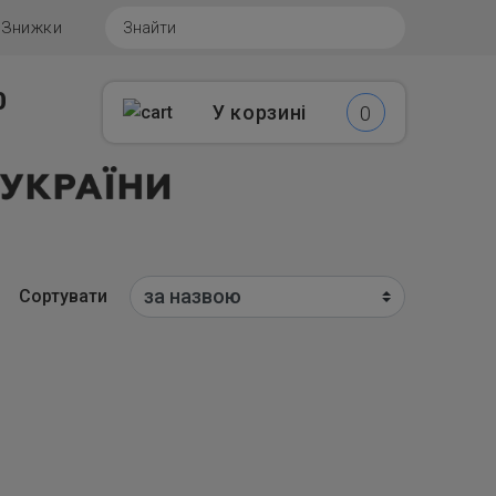
г
Знижки
0
У корзині
0
Сортувати