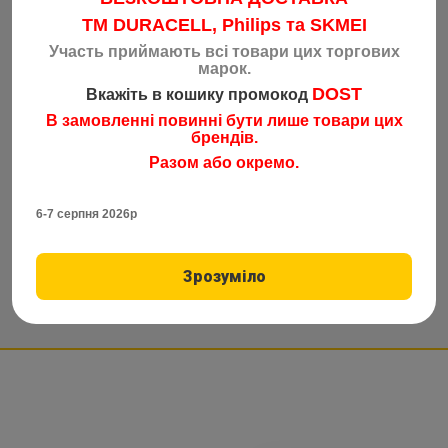
TM DURACELL, Philips та SKMEI
Участь приймають всі товари цих торгових
марок.
DOST
Вкажіть в кошику промокод
В замовленні повинні бути лише товари цих
брендів.
Разом або окремо.
6-7 серпня 2026р
Зрозуміло