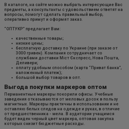
В каталоге, на сайте можно выбрать интересующие Вас
предметы, а консультанты с удовольствием ответят на
вопросы, помогут сделать правильный выбор,
оперативно примут и оформят заказ.
“ОПТУКР” предлагает Вам:
качественные товары;
низкие цены;
бесплатную доставку по Украине (при заказе от
3000 гривен). Компания сотрудничает со
службами доставки Міст Єкспресс, Нова Пошта,
Деливери;
оплату удобным способом (карта “Приват банка”,
наложенный платеж);
большой выбор товаров в опт.
Выгода покупки маркеров оптом
Перманентные маркеры покорили офисы. Учебные
заведения отказываются от меловых досок в пользу
магнитных. Маркеры практичны в использовании и не
оставляю белых следов на одежде и руках, в отличие
от предшественника - мела. В аудитории учащимся
будет виден черный цвет маркера, оптовая закупка
которых снизит бюджетные расходы.