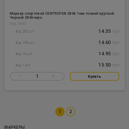
Маркер спиртовой CENTROPEN 2846 1мм тонкий круглый
Черный 2846черн.
Код: 3640
14.35
грн
від 200 шт
14.60
грн
від 100 шт
14.95
грн
від 10 шт
15.50
грн
від 1 шт
–
1
+
Купить
1
2
МАРКЕРЫ