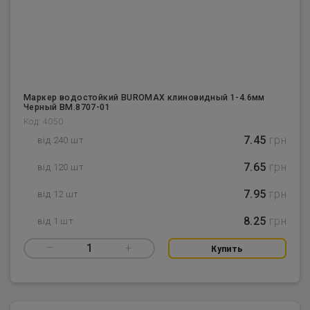
Маркер водостойкий BUROMAX клиновидный 1-4.6мм
Черный BM.8707-01
Код: 4050
7.45
грн
від 240 шт
7.65
грн
від 120 шт
7.95
грн
від 12 шт
8.25
грн
від 1 шт
–
1
+
Купить