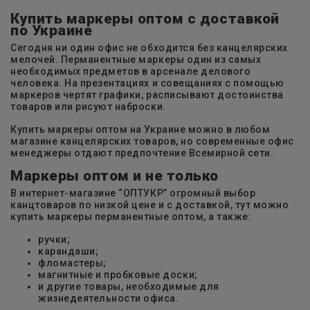
Купить маркеры оптом с доставкой
по Украине
Сегодня ни один офис не обходится без канцелярских
мелочей. Перманентные маркеры один из самых
необходимых предметов в арсенале делового
человека. На презентациях и совещаниях с помощью
маркеров чертят графики, расписывают достоинства
товаров или рисуют наброски.
Купить маркеры оптом на Украине можно в любом
магазине канцелярских товаров, но современные офис
менеджеры отдают предпочтение Всемирной сети.
Маркеры оптом и не только
В интернет-магазине “ОПТУКР” огромный выбор
канцтоваров по низкой цене и с доставкой, тут можно
купить маркеры перманентные оптом, а также:
ручки;
карандаши;
фломастеры;
магнитные и пробковые доски;
и другие товары, необходимые для
жизнедеятельности офиса.