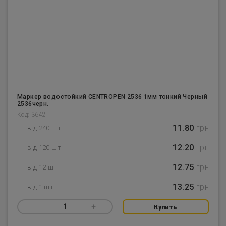
Маркер водостойкий CENTROPEN 2536 1мм тонкий Черный
2536черн.
Код: 3642
11.80
грн
від 240 шт
12.20
грн
від 120 шт
12.75
грн
від 12 шт
13.25
грн
від 1 шт
–
1
+
Купить