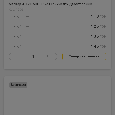
Маркер A-120-MC-BR 2ст Тонкий ч\ч Двосторонній
Код: 1832
4.10
грн
від 300 шт
4.25
грн
від 100 шт
4.35
грн
від 10 шт
4.45
грн
від 1 шт
–
1
+
Товар закончился
Закінчився