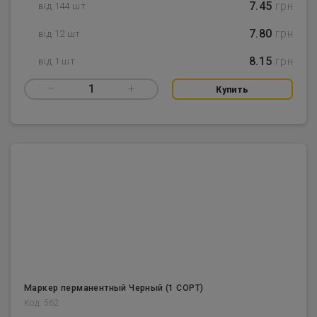
7.45
грн
від 144 шт
7.80
грн
від 12 шт
8.15
грн
від 1 шт
–
1
+
Купить
Маркер перманентный Черный (1 СОРТ)
Код: 562