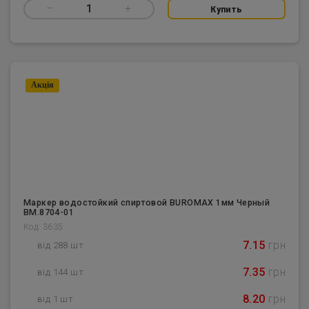
–
1
+
Купить
Акцiя
Маркер водостойкий спиртовой BUROMAX 1мм Черный
BM.8704-01
Код: 3635
7.15
грн
від 288 шт
7.35
грн
від 144 шт
8.20
грн
від 1 шт