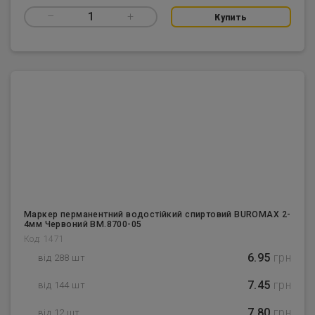
–
1
+
Купить
Маркер перманентний водостійкий спиртовий BUROMAX 2-
4мм Червоний BM.8700-05
Код: 1471
6.95
грн
від 288 шт
7.45
грн
від 144 шт
7.80
грн
від 12 шт