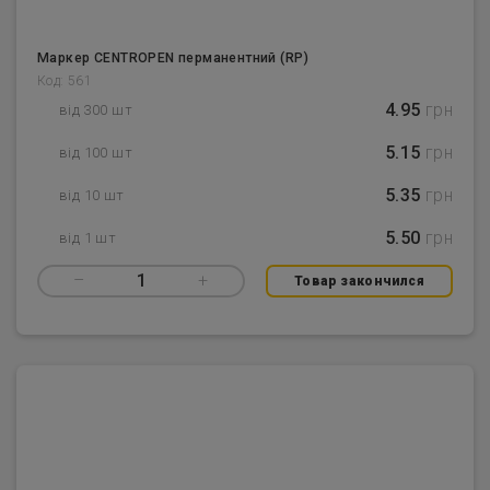
Маркер CENTROPEN перманентний (RP)
Код: 561
4.95
грн
від 300 шт
5.15
грн
від 100 шт
5.35
грн
від 10 шт
5.50
грн
від 1 шт
–
1
+
Товар закончился