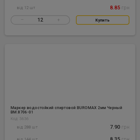
8.85
грн
від 12 шт
–
12
+
Купить
Маркер водостойкий спиртовой BUROMAX 2мм Черный
BM.8706-01
Код: 3636
7.90
грн
від 288 шт
8.35
грн
від 144 шт