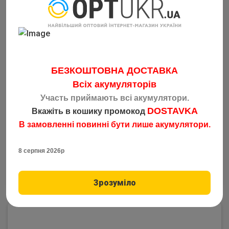
Маркер перманентний BUROMAX водостійкий 1-2 мм Білий
Белый BM.8708-12
БЕЗКОШТОВНА ДОСТАВКА
Код: 4220
14.85
грн
Всіх акумуляторів
від 200 шт
Участь приймають всі акумулятори.
15.20
грн
від 100 шт
DOSTAVKA
Вкажіть в кошику промокод
15.70
грн
від 20 шт
В замовленні повинні бути лише акумулятори.
16.30
грн
від 1 шт
8 серпня 2026р
–
1
+
Купить
Зрозуміло