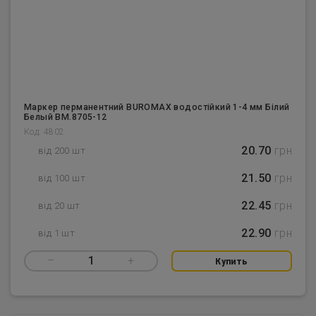
Маркер перманентний BUROMAX водостійкий 1-4 мм Білий
Белый BM.8705-12
Код: 4802
20.70
грн
від 200 шт
21.50
грн
від 100 шт
22.45
грн
від 20 шт
22.90
грн
від 1 шт
–
1
+
Купить