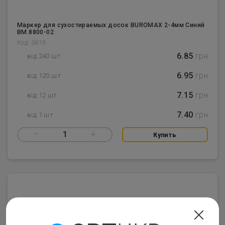
Маркер для сухостираемых досок BUROMAX 2-4мм Синий
BM.8800-02
Код: 3619
6.85
грн
від 240 шт
6.95
грн
від 120 шт
7.15
грн
від 12 шт
7.40
грн
від 1 шт
–
1
+
Купить