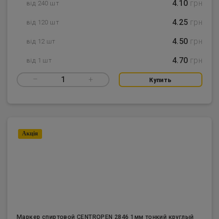
4.10
грн
від 240 шт
4.25
грн
від 120 шт
4.50
грн
від 12 шт
4.70
грн
від 1 шт
–
1
+
Купить
Акцiя
Маркер спиртовой CENTROPEN 2846 1мм тонкий круглый