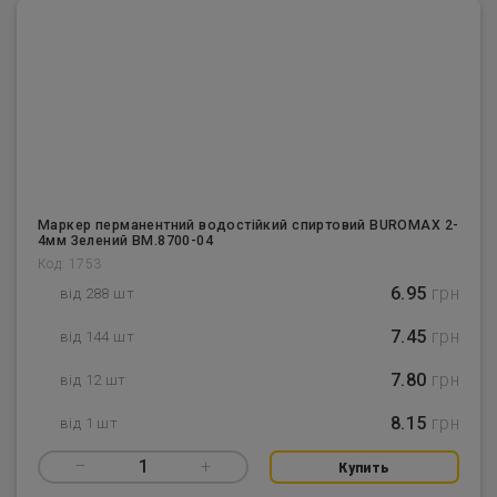
Маркер перманентний водостійкий спиртовий BUROMAX 2-
4мм Зелений BM.8700-04
Код: 1753
6.95
грн
від 288 шт
7.45
грн
від 144 шт
7.80
грн
від 12 шт
8.15
грн
від 1 шт
–
1
+
Купить