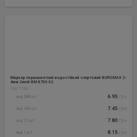
Маркер перманентний водостійкий спиртовий BUROMAX 2-
4мм Синій BM.8700-02
Код: 1363
6.95
грн
від 288 шт
7.45
грн
від 144 шт
7.80
грн
від 12 шт
8.15
грн
від 1 шт