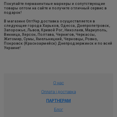
Покупайте перманентные маркеры и сопутствующие
товары оптом на сайте и получите отличный сервис в
подарок!
В магазине ОптУкр доставка осуществляется в
следующие города Харьков, Одесса, Днепропетровск,
Запорожье, Львов, Кривой Рог, Николаев, Мариуполь,
Винница, Херсон, Полтава, Чернигов, Черкассы,
Житомир, Сумы, Хмельницкий, Черновцы, Ровно,
Покровск (Красноармейск) Днепродзержинск и по всей
Украине!
О нас
Оплата і доставка
ПАРТНЕРАМ
Блог