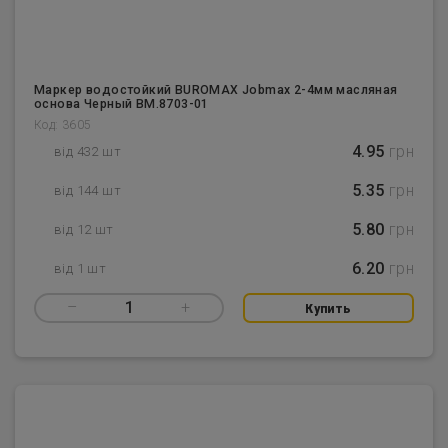
Маркер водостойкий BUROMAX Jobmax 2-4мм масляная
основа Черный BM.8703-01
Код: 3605
4.95
грн
від 432 шт
5.35
грн
від 144 шт
5.80
грн
від 12 шт
6.20
грн
від 1 шт
–
1
+
Купить