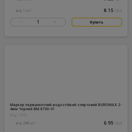
8.15
грн
від 1 шт
–
1
+
Купить
Маркер перманентний водостійкий спиртовий BUROMAX 2-
4мм Чорний BM.8700-01
Код: 1379
6.95
грн
від 288 шт