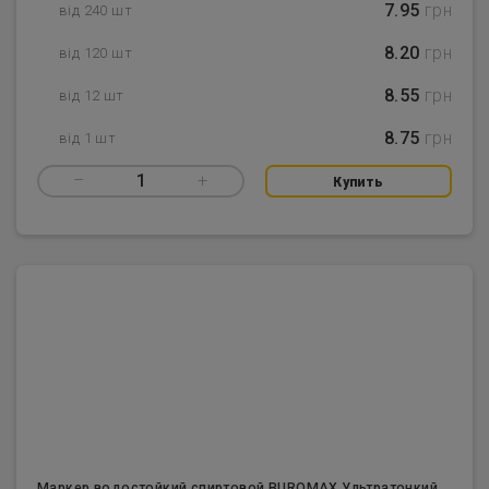
7.95
грн
від 240 шт
8.20
грн
від 120 шт
8.55
грн
від 12 шт
8.75
грн
від 1 шт
–
1
+
Купить
Маркер водостойкий спиртовой BUROMAX Ультратонкий