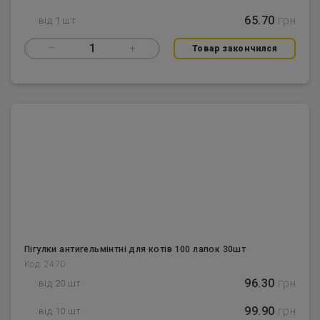
65.70
грн
від 1 шт
–
1
+
Товар закончился
Пігулки антигельмінтні для котів 100 лапок 30шт
Код: 2470
96.30
грн
від 20 шт
99.90
грн
від 10 шт