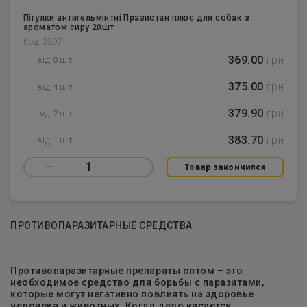
Пігулки антигельмінтні Празистан плюс для собак з
ароматом сиру 20шт
Код: 3397
369.00
грн
від 8 шт
375.00
грн
від 4 шт
379.90
грн
від 2 шт
383.70
грн
від 1 шт
–
1
+
Товар закончился
ПРОТИВОПАРАЗИТАРНЫЕ СРЕДСТВА
Противопаразитарные препараты оптом – это
необходимое средство для борьбы с паразитами,
которые могут негативно повлиять на здоровье
человека и животных. Когда дело касается