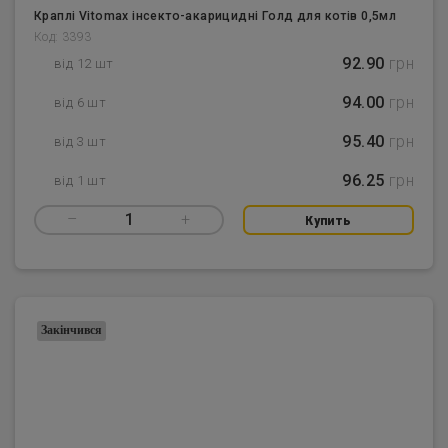
Краплі Vitomax інсекто-акарицидні Голд для котів 0,5мл
Код: 3393
92.90
грн
від 12 шт
94.00
грн
від 6 шт
95.40
грн
від 3 шт
96.25
грн
від 1 шт
–
1
+
Купить
Закінчився