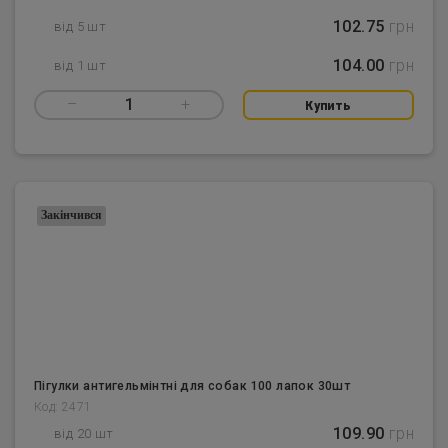
102.75
грн
від 5 шт
104.00
грн
від 1 шт
–
1
+
Купить
Закінчився
Пігулки антигельмінтні для собак 100 лапок 30шт
Код: 2471
109.90
грн
від 20 шт