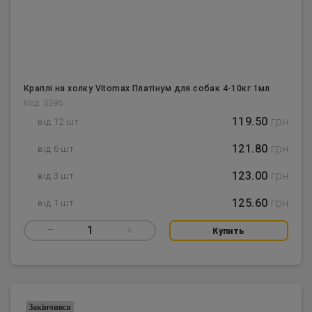
Краплі на холку Vitomax Платінум для собак 4-10кг 1мл
Код: 3395
119.50
грн
від 12 шт
121.80
грн
від 6 шт
123.00
грн
від 3 шт
125.60
грн
від 1 шт
–
1
+
Купить
Закінчився