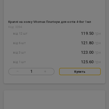
Краплі на холку Vitomax Платінум для котів 4-8кг 1мл
Код: 3394
119.50
грн
від 12 шт
121.80
грн
від 6 шт
123.00
грн
від 3 шт
125.60
грн
від 1 шт
–
1
+
Купить