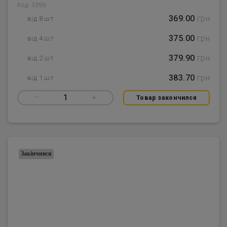
Код: 3396
369.00
грн
від 8 шт
375.00
грн
від 4 шт
379.90
грн
від 2 шт
383.70
грн
від 1 шт
–
1
+
Товар закончился
Закінчився