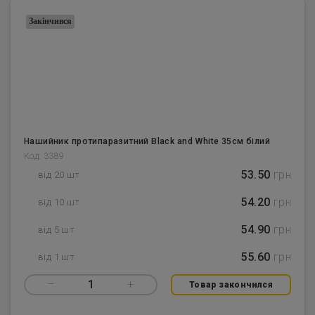
Закінчився
Нашийник протипаразитний Black and White 35см білий
Код: 3389
53.50
грн
від 20 шт
54.20
грн
від 10 шт
54.90
грн
від 5 шт
55.60
грн
від 1 шт
–
1
+
Товар закончился