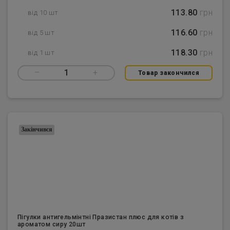
113.80
грн
від 10 шт
116.60
грн
від 5 шт
118.30
грн
від 1 шт
–
1
+
Товар закончился
Закінчився
Пігулки антигельмінтні Празистан плюс для котів з
ароматом сиру 20шт