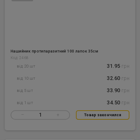
Нашийник протипаразитний 100 лапок 35см
Код: 2468
31.95
грн
від 20 шт
32.60
грн
від 10 шт
33.90
грн
від 5 шт
34.50
грн
від 1 шт
–
1
+
Товар закончился