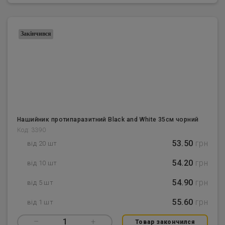
Закінчився
Нашийник протипаразитний Black and White 35см чорний
Код: 3390
53.50
грн
від 20 шт
54.20
грн
від 10 шт
54.90
грн
від 5 шт
55.60
грн
від 1 шт
–
1
+
Товар закончился