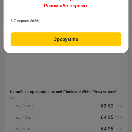
Разом або окремо.
–
1
+
Товар закончился
6-7 серпня 2026р
Зрозуміло
Закінчився
Нашийник протипаразитний Blаck and White 70см чорний
Код: 3392
63.50
грн
від 20 шт
64.25
грн
від 10 шт
64.95
грн
від 5 шт