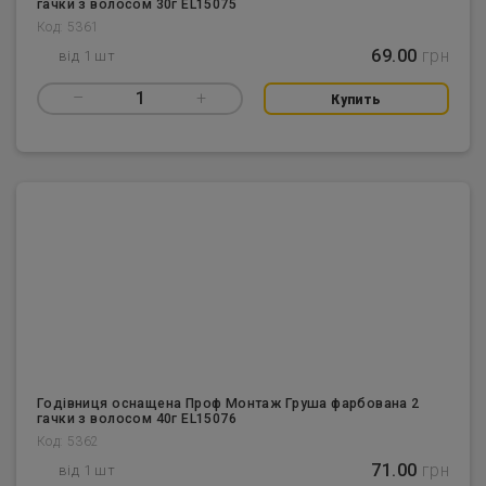
гачки з волосом 30г EL15075
Код: 5361
69.00
грн
від 1 шт
–
1
+
Купить
Годівниця оснащена Проф Монтаж Груша фарбована 2
гачки з волосом 40г EL15076
Код: 5362
71.00
грн
від 1 шт