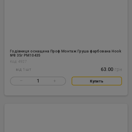
Годівниця оснащена Проф Монтаж Груша фарбована Hook
№8 35г PM10435
Код: 4927
63.00
грн
від 1 шт
–
1
+
Купить