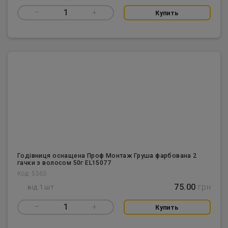
–
1
+
Купить
Годівниця оснащена Проф Монтаж Груша фарбована 2
гачки з волосом 50г EL15077
Код: 5363
75.00
грн
від 1 шт
–
1
+
Купить