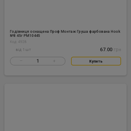
Годівниця оснащена Проф Монтаж Груша фарбована Hook
№8 45г PM10445
Код: 4928
67.00
грн
від 1 шт
–
1
+
Купить