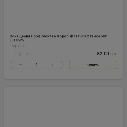
Оснащення Проф Монтаж Короп-Флет BIG 2 гачка 50г
EL14526
Код: 4938
82.00
грн
від 1 шт
–
1
+
Купить