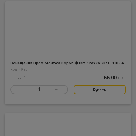
Оснащення Проф Монтаж Короп-Флет 2 гачка 70г EL18164
Код: 4935
88.00
грн
від 1 шт
–
1
+
Купить