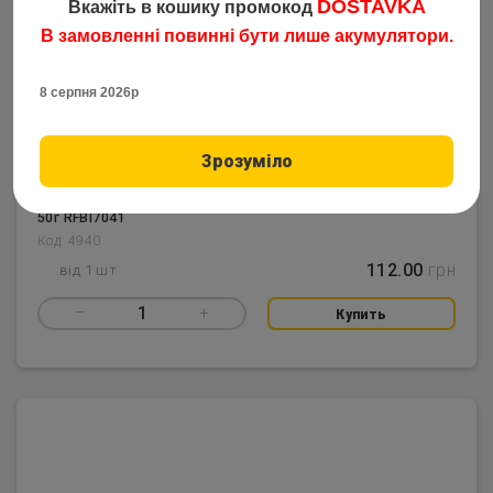
DOSTAVKA
Вкажіть в кошику промокод
В замовленні повинні бути лише акумулятори.
8 серпня 2026р
Зрозуміло
Монтаж Проф Монтаж Romanian Короп-Флет BIG 1 гачок
50г RFBI7041
Код: 4940
112.00
грн
від 1 шт
–
1
+
Купить