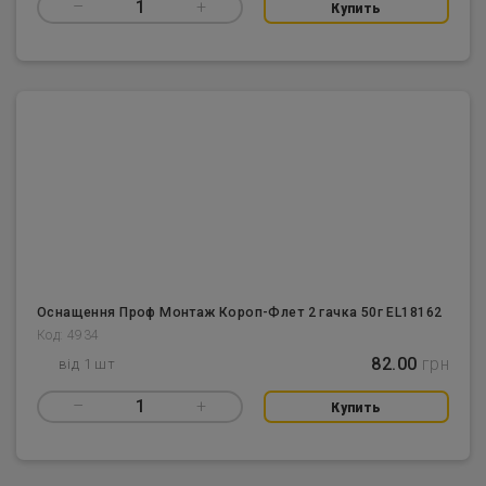
–
1
+
Купить
Оснащення Проф Монтаж Короп-Флет 2 гачка 50г EL18162
Код: 4934
82.00
грн
від 1 шт
–
1
+
Купить