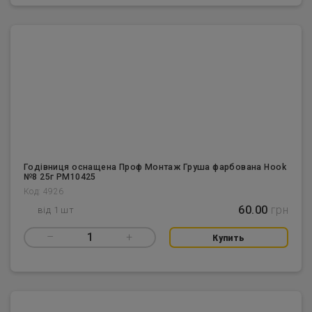
Годівниця оснащена Проф Монтаж Груша фарбована Hook
№8 25г PM10425
Код: 4926
60.00
грн
від 1 шт
–
1
+
Купить