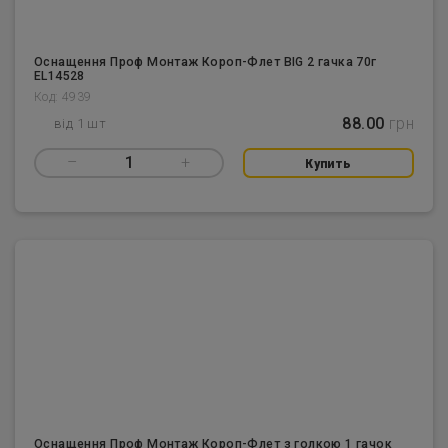
Оснащення Проф Монтаж Короп-Флет BIG 2 гачка 70г
EL14528
Код: 4939
88.00
грн
від 1 шт
–
1
+
Купить
Оснащення Проф Монтаж Короп-Флет з голкою 1 гачок