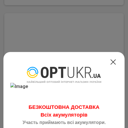
Монтаж Проф Монтаж Romanian Короп-Флет BIG 1 гачок
100г RFBI7046
Код: 4942
129.00
грн
від 1 шт
–
1
+
Купить
БЕЗКОШТОВНА ДОСТАВКА
Всіх акумуляторів
Участь приймають всі акумулятори.