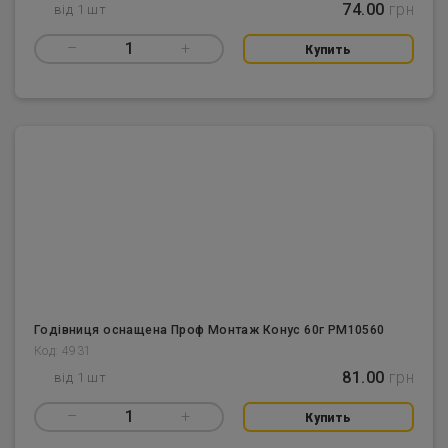
74.00
грн
від 1 шт
–
1
+
Купить
Годівниця оснащена Проф Монтаж Конус 60г PM10560
Код: 4931
81.00
грн
від 1 шт
–
1
+
Купить