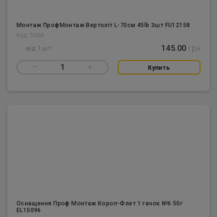
Монтаж ПрофМонтаж Вертоліт L-70см 45lb 3шт FU12158
Код: 5364
145.00
грн
від 1 шт
–
1
+
Купить
Оснащення Проф Монтаж Короп-Флет 1 гачок №6 50г
EL15096