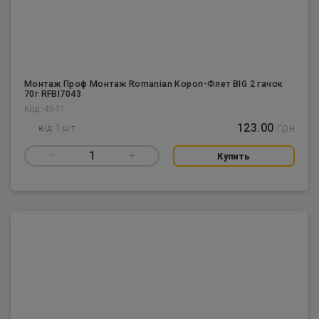
Монтаж Проф Монтаж Romanian Короп-Флет BIG 2 гачок
70г RFBI7043
Код: 4941
123.00
грн
від 1 шт
–
1
+
Купить