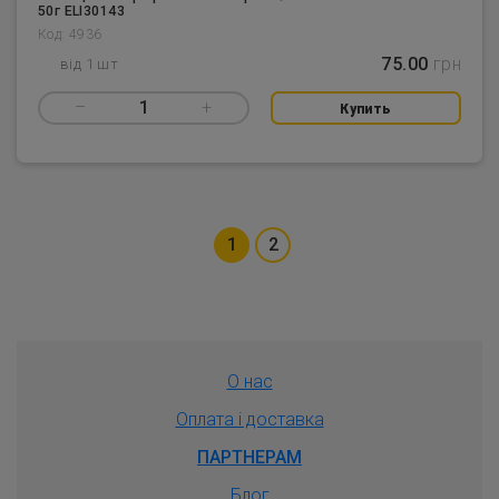
50г ELI30143
Код: 4936
75.00
грн
від 1 шт
–
1
+
Купить
1
2
О нас
Оплата і доставка
ПАРТНЕРАМ
Блог