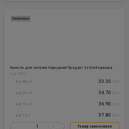
Закінчився
Ємність для сипучих Народний Продукт 2л Gold кришка
Код: 4697
33.35
грн
від 48 шт
34.70
грн
від 24 шт
36.90
грн
від 10 шт
37.80
грн
від 1 шт
–
1
+
Товар закончился