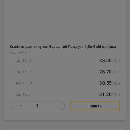
Ємність для сипучих Народний Продукт 1,5л Gold кришка
Код: 4696
28.30
грн
від 32 шт
28.70
грн
від 16 шт
30.55
грн
від 10 шт
31.20
грн
від 1 шт
–
1
+
Купить