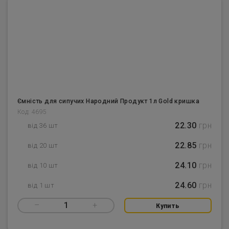
Ємність для сипучих Народний Продукт 1л Gold кришка
Код: 4695
22.30
грн
від 36 шт
22.85
грн
від 20 шт
24.10
грн
від 10 шт
24.60
грн
від 1 шт
–
1
+
Купить