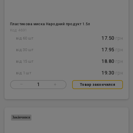
Пластикова миска Народний продукт 1.5л
Код: 4691
17.50
грн
від 60 шт
17.95
грн
від 30 шт
18.80
грн
від 15 шт
19.30
грн
від 1 шт
–
1
+
Товар закончился
Закінчився