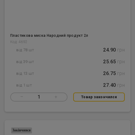
Пластикова миска Народний продукт 2л
Код: 4692
24.90
грн
від 78 шт
25.65
грн
від 39 шт
26.75
грн
від 13 шт
27.40
грн
від 1 шт
–
1
+
Товар закончился
Закінчився