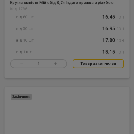
Кругла ємність Мій обід 0,7л Індиго кришка з різьбою
Код: 1786
16.45
грн
від 60 шт
16.95
грн
від 30 шт
17.80
грн
від 10 шт
18.15
грн
від 1 шт
–
1
+
Товар закончился
Закінчився