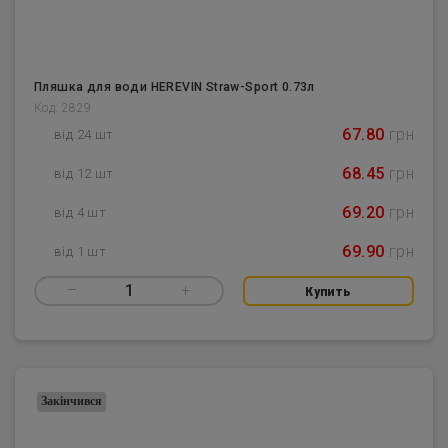
Пляшка для води HEREVIN Straw-Sport 0.73л
Код: 2829
67.80
грн
від 24 шт
68.45
грн
від 12 шт
69.20
грн
від 4 шт
69.90
грн
від 1 шт
–
1
+
Купить
Закінчився