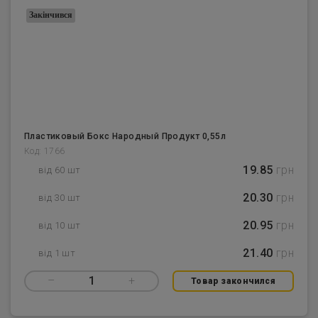
Закінчився
Пластиковый Бокс Народный Продукт 0,55л
Код: 1766
19.85
грн
від 60 шт
20.30
грн
від 30 шт
20.95
грн
від 10 шт
21.40
грн
від 1 шт
–
1
+
Товар закончился