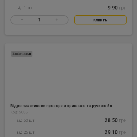
9.90
грн
від 1 шт
–
1
+
Купить
Закінчився
Відро пластикове прозоре з кришкою та ручкою 5л
Код: 5088
28.50
грн
від 50 шт
29.10
грн
від 25 шт