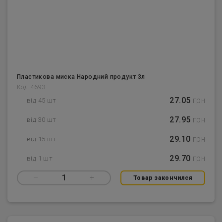
Пластикова миска Народний продукт 3л
Код: 4693
27.05
грн
від 45 шт
27.95
грн
від 30 шт
29.10
грн
від 15 шт
29.70
грн
від 1 шт
–
1
+
Товар закончился