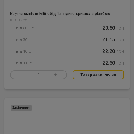
Кругла ємність Мій обід 1л Індиго кришка з різьбою
Код: 1785
20.50
грн
від 60 шт
21.15
грн
від 30 шт
22.20
грн
від 10 шт
22.60
грн
від 1 шт
–
1
+
Товар закончился
Закінчився