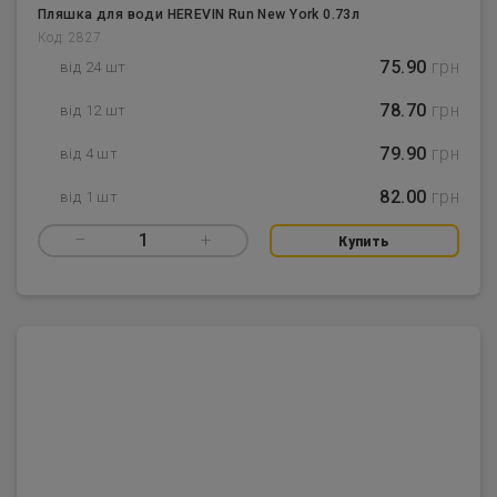
Пляшка для води HEREVIN Run New York 0.73л
Код: 2827
75.90
грн
від 24 шт
78.70
грн
від 12 шт
79.90
грн
від 4 шт
82.00
грн
від 1 шт
–
1
+
Купить