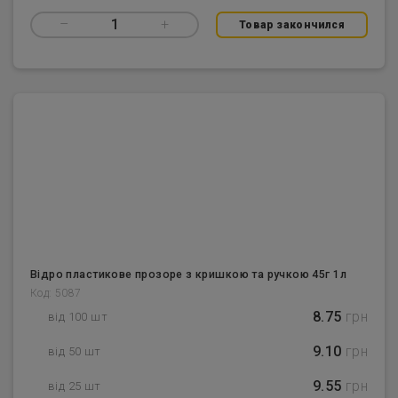
–
1
+
Товар закончился
Відро пластикове прозоре з кришкою та ручкою 45г 1л
Код: 5087
8.75
грн
від 100 шт
9.10
грн
від 50 шт
9.55
грн
від 25 шт