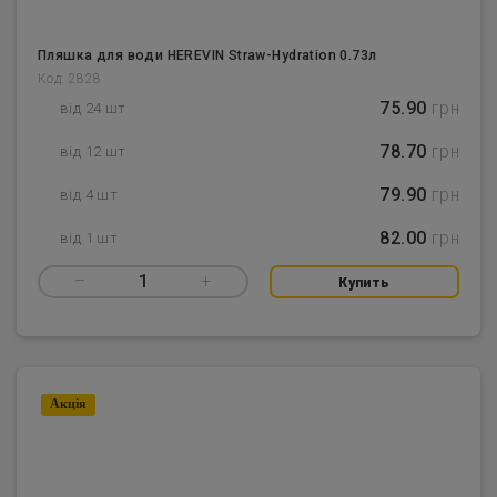
Пляшка для води HEREVIN Straw-Hydration 0.73л
Код: 2828
75.90
грн
від 24 шт
78.70
грн
від 12 шт
79.90
грн
від 4 шт
82.00
грн
від 1 шт
–
1
+
Купить
Акцiя