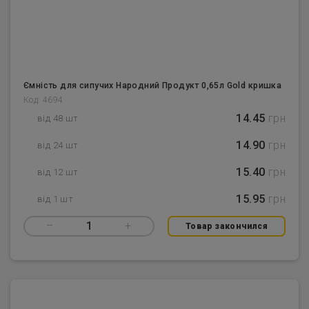
Ємність для сипучих Народний Продукт 0,65л Gold кришка
Код: 4694
14.45
грн
від 48 шт
14.90
грн
від 24 шт
15.40
грн
від 12 шт
15.95
грн
від 1 шт
–
1
+
Товар закончился