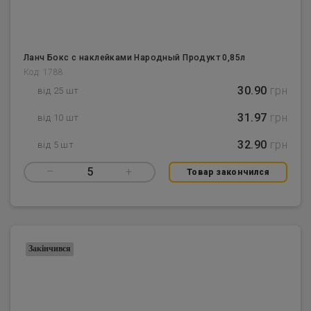
Ланч Бокс с наклейками Народный Продукт 0,85л
Код: 1788
30.90
грн
від 25 шт
31.97
грн
від 10 шт
32.90
грн
від 5 шт
–
5
+
Товар закончился
Закінчився