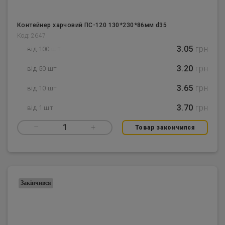
Контейнер харчовий ПС-120 130*230*86мм d35
Код: 2647
3.05
грн
від 100 шт
3.20
грн
від 50 шт
3.65
грн
від 10 шт
3.70
грн
від 1 шт
–
1
+
Товар закончился
Закінчився