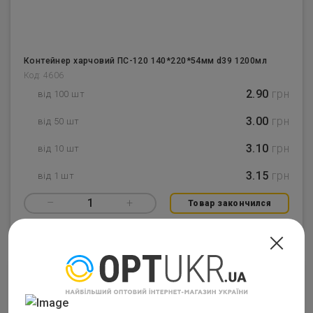
Контейнер харчовий ПС-120 140*220*54мм d39 1200мл
Код: 4606
2.90
грн
від 100 шт
3.00
грн
від 50 шт
3.10
грн
від 10 шт
3.15
грн
від 1 шт
–
1
+
Товар закончился
Закінчився