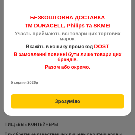
БЕЗКОШТОВНА ДОСТАВКА
TM DURACELL, Philips та SKMEI
Участь приймають всі товари цих торгових
Контейнер харчовий ПС-121 SL-407 130*230*61мм 1300мл
марок.
Код: 4605
DOST
Вкажіть в кошику промокод
2.95
грн
від 100 шт
В замовленні повинні бути лише товари цих
брендів.
3.05
грн
від 50 шт
Разом або окремо.
3.15
грн
від 1 шт
5 серпня 2026р
3.20
грн
від 1 шт
–
1
+
Товар закончился
Зрозуміло
ПИЩЕВЫЕ КОНТЕЙНЕРЫ
Приобретение качественных пищевых контейнеров и