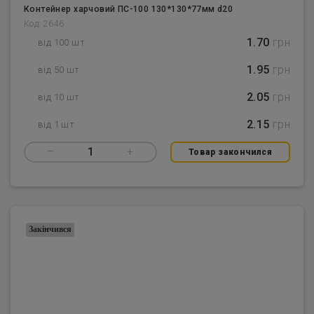
Контейнер харчовий ПС-100 130*130*77мм d20
Код: 2646
1.70
грн
від 100 шт
1.95
грн
від 50 шт
2.05
грн
від 10 шт
2.15
грн
від 1 шт
–
1
+
Товар закончился
Закінчився