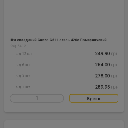
Ніж складаний Ganzo G611 сталь 420с Помаранчевий
Код: 5413
249.90
грн
від 12 шт
264.00
грн
від 6 шт
278.00
грн
від 3 шт
289.95
грн
від 1 шт
–
1
+
Купить