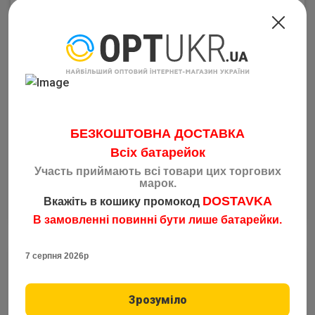
Газовий балончик Терен-4 Аерозольний 100мл
Код: 5406
141.90
грн
від 50 шт
149.90
грн
від 25 шт
БЕЗКОШТОВНА ДОСТАВКА
158.65
грн
від 10 шт
Всіх батарейок
165.00
грн
від 1 шт
Участь приймають всі товари цих торгових
марок.
–
1
+
Купить
DOSTAVKA
Вкажіть в кошику промокод
В замовленні повинні бути лише батарейки.
7 серпня 2026р
Закінчився
Зрозуміло