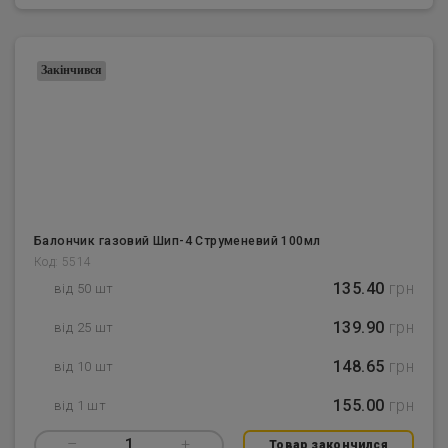
Закінчився
Балончик газовий Шип-4 Струменевий 100мл
Код: 5514
135.40
грн
від 50 шт
139.90
грн
від 25 шт
148.65
грн
від 10 шт
155.00
грн
від 1 шт
–
1
+
Товар закончился