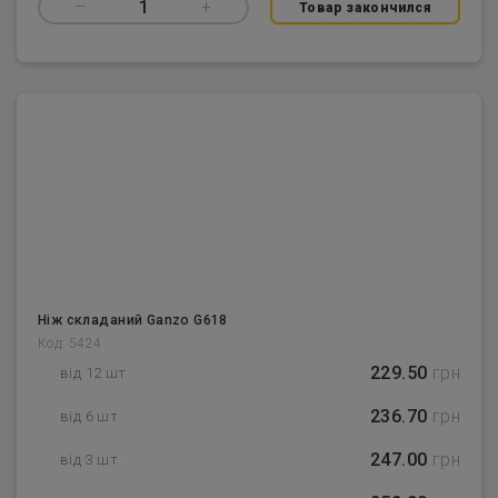
–
1
+
Товар закончился
Ніж складаний Ganzo G618
Код: 5424
229.50
грн
від 12 шт
236.70
грн
від 6 шт
247.00
грн
від 3 шт