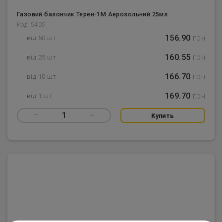
Газовий балончик Терен-1М Аерозольний 25мл
Код: 5405
156.90
грн
від 50 шт
160.55
грн
від 25 шт
166.70
грн
від 10 шт
169.70
грн
від 1 шт
–
1
+
Купить