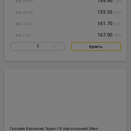
149.90
грн
від 50 шт
155.55
грн
від 25 шт
161.70
грн
від 10 шт
167.00
грн
від 1 шт
–
1
+
Купить
Газовий балончик Терен-1б Аерозольний 58мл