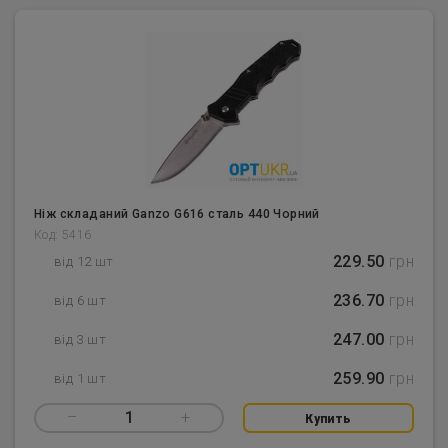
Ніж складаний Ganzo G616 сталь 440 Чорний
Код: 5416
229.50
грн
від 12 шт
236.70
грн
від 6 шт
247.00
грн
від 3 шт
259.90
грн
від 1 шт
–
1
+
Купить