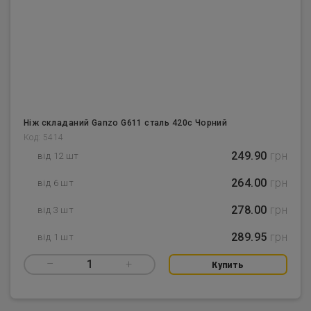
Ніж складаний Ganzo G611 сталь 420с Чорний
Код: 5414
249.90
грн
від 12 шт
264.00
грн
від 6 шт
278.00
грн
від 3 шт
289.95
грн
від 1 шт
–
1
+
Купить