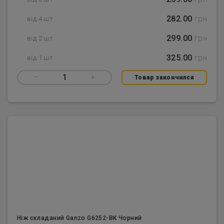
282.00
грн
від 4 шт
299.00
грн
від 2 шт
325.00
грн
від 1 шт
–
1
+
Товар закончился
Ніж складаний Ganzo G6252-BK Чорний