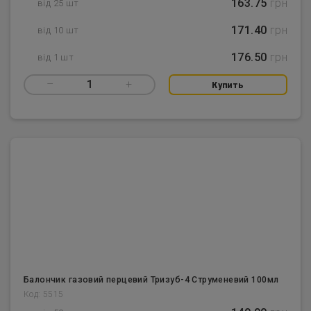
163.75
грн
від 25 шт
171.40
грн
від 10 шт
176.50
грн
від 1 шт
–
1
+
Купить
Балончик газовий перцевий Тризуб-4 Струменевий 100мл
Код: 5515