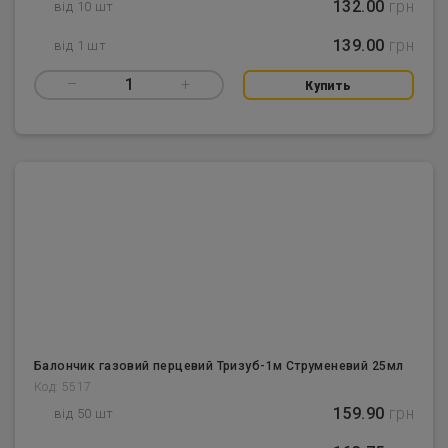
132.00
грн
від 10 шт
139.00
грн
від 1 шт
–
1
+
Купить
Балончик газовий перцевий Тризуб-1м Струменевий 25мл
Код: 5517
159.90
грн
від 50 шт