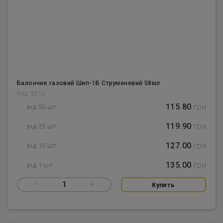
Балончик газовий Шип-1Б Струменевий 58мл
Код: 5512
115.80
грн
від 50 шт
119.90
грн
від 25 шт
127.00
грн
від 10 шт
135.00
грн
від 1 шт
–
1
+
Купить