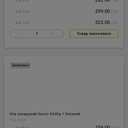
282.00
грн
від 4 шт
299.00
грн
від 2 шт
325.00
грн
від 1 шт
–
1
+
Товар закончился
Закінчився
Ніж складаний Ganzo G620g-1 Зелений
Код: 5428
259.00
грн
від 8 шт