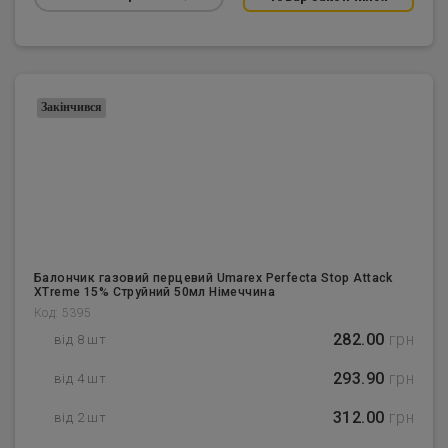
Закінчився
Балончик газовий перцевий Umarex Perfecta Stop Attack
XTreme 15% Струйний 50мл Німеччина
Код: 5395
282.00
грн
від 8 шт
293.90
грн
від 4 шт
312.00
грн
від 2 шт