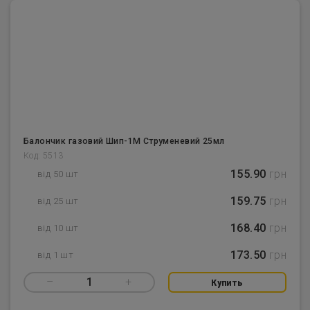
Балончик газовий Шип-1М Струменевий 25мл
Код: 5513
155.90
грн
від 50 шт
159.75
грн
від 25 шт
168.40
грн
від 10 шт
173.50
грн
від 1 шт
–
1
+
Купить