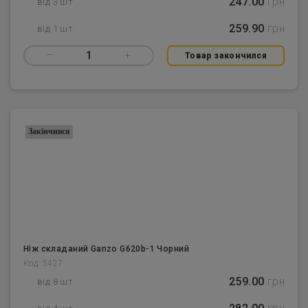
247.00
грн
від 3 шт
259.90
грн
від 1 шт
–
1
+
Товар закончился
Закінчився
Ніж складаний Ganzo G620b-1 Чорний
Код: 5427
259.00
грн
від 8 шт