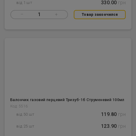
330.00
грн
від 1 шт
–
1
+
Товар закончился
Балончик газовий перцевий Тризуб-1б Струменевий 100мл
Код: 5516
119.80
грн
від 50 шт
123.90
грн
від 25 шт