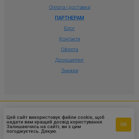
Оплата і доставка
ПАРТНЕРАМ
Блог
Контакти
Оферта
Дропшиппiнг
Знижки
2010-2026 © Оптовый интернет-
Цей сайт використовує файли cookie, щоб
надати вам кращий досвід користування.
ОК
магазин "ОПТУКР"
Залишаючись на сайті, ви з цим
погоджуєтесь. Дякую.