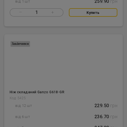
259.90
грн
від 1 шт
–
1
+
Купить
Закінчився
Ніж складаний Ganzo G618-GR
Код: 5425
229.50
грн
від 12 шт
236.70
грн
від 6 шт