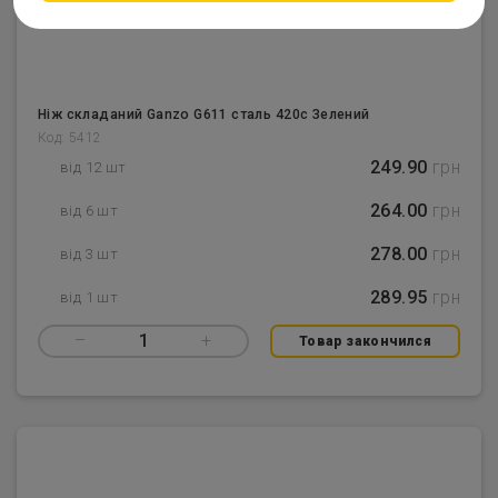
Ніж складаний Ganzo G611 сталь 420с Зелений
Код: 5412
249.90
грн
від 12 шт
264.00
грн
від 6 шт
278.00
грн
від 3 шт
289.95
грн
від 1 шт
–
1
+
Товар закончился