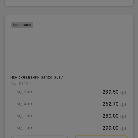
Закінчився
Ніж складаний Ganzo G617
Код: 5423
239.50
грн
від 8 шт
262.70
грн
від 4 шт
280.00
грн
від 2 шт
299.00
грн
від 1 шт