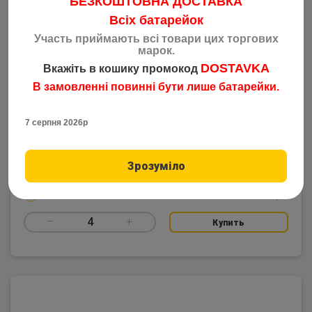
БЕЗКОШТОВНА ДОСТАВКА
Всіх батарейок
Участь приймають всі товари цих торгових
марок.
DOSTAVKA
Вкажіть в кошику промокод
Батарейка сольова Ultra Flash R03 AAA Shrink 4шт
В замовленні повинні бути лише батарейки.
Код: 5662
2.28
грн
від 1000 шт
7 серпня 2026р
2.30
грн
від 400 шт
Зрозуміло
2.32
грн
від 40 шт
2.35
грн
від 4 шт
–
4
+
Купить