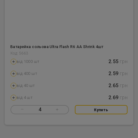
Батарейка сольова Ultra Flash R6 AA Shrink 4шт
Код: 5663
2.55
грн
від 1000 шт
2.59
грн
від 400 шт
2.65
грн
від 40 шт
2.69
грн
від 4 шт
–
4
+
Купить