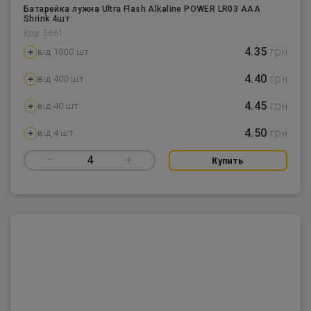
Батарейка лужна Ultra Flash Alkaline POWER LR03 AAA
Shrink 4шт
Код: 5661
4.35
грн
від 1000 шт
4.40
грн
від 400 шт
4.45
грн
від 40 шт
4.50
грн
від 4 шт
–
4
+
Купить