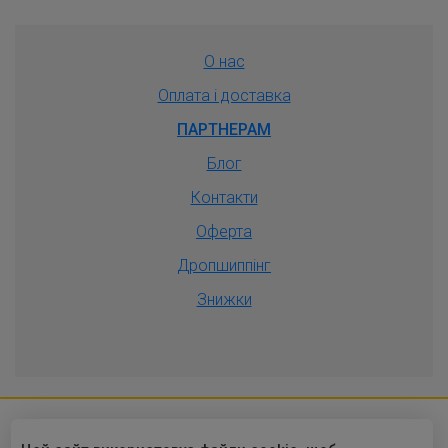
О нас
Оплата і доставка
ПАРТНЕРАМ
Блог
Контакти
Оферта
Дропшиппiнг
Знижки
2010-2026 © Оптовый интернет-