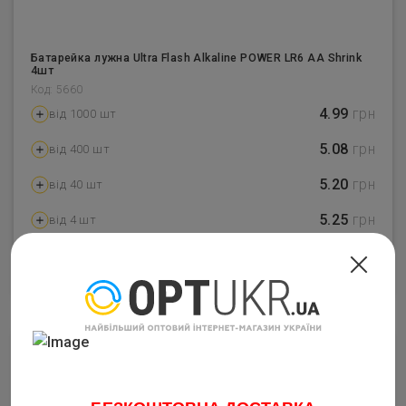
Батарейка лужна Ultra Flash Alkaline POWER LR6 AA Shrink
4шт
Код: 5660
4.99
грн
від 1000 шт
5.08
грн
від 400 шт
5.20
грн
від 40 шт
5.25
грн
від 4 шт
–
4
+
Купить