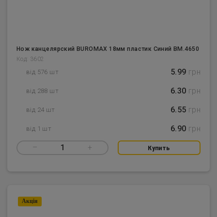
Нож канцелярский BUROMAX 18мм пластик Cиний BM.4650
Код: 3602
5.99
грн
від 576 шт
6.30
грн
від 288 шт
6.55
грн
від 24 шт
6.90
грн
від 1 шт
–
1
+
Купить
Акцiя