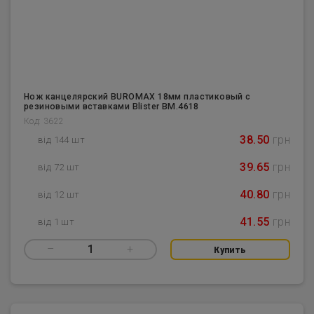
Нож канцелярский BUROMAX 18мм пластиковый с
резиновыми вставками Blister BM.4618
Код: 3622
38.50
грн
від 144 шт
39.65
грн
від 72 шт
40.80
грн
від 12 шт
41.55
грн
від 1 шт
–
1
+
Купить