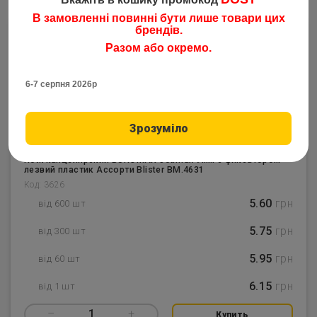
В замовленні повинні бути лише товари цих
брендів.
Разом або окремо.
6-7 серпня 2026р
Зрозуміло
Нож канцелярский BUROMAX Jobmax 9мм с фиксатором
лезвий пластик Ассорти Blister BM.4631
Код: 3626
5.60
грн
від 600 шт
5.75
грн
від 300 шт
5.95
грн
від 60 шт
6.15
грн
від 1 шт
–
1
+
Купить