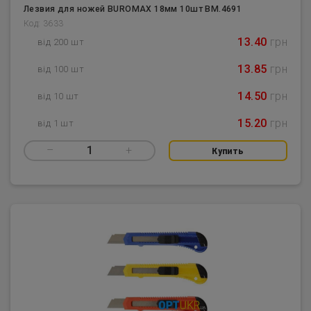
Лезвия для ножей BUROMAX 18мм 10шт BM.4691
Код: 3633
13.40
грн
від 200 шт
13.85
грн
від 100 шт
14.50
грн
від 10 шт
15.20
грн
від 1 шт
–
1
+
Купить