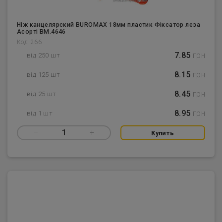
Ніж канцелярский BUROMAX 18мм пластик Фіксатор леза
Асорті BM.4646
Код: 266
7.85
грн
від 250 шт
8.15
грн
від 125 шт
8.45
грн
від 25 шт
8.95
грн
від 1 шт
–
1
+
Купить