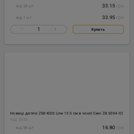
33.15
грн
від 24 шт
33.95
грн
від 1 шт
–
1
+
Купить
Ножиці дитячі ZIBI KIDS Line 13.5 см в чохлі Сині ZB.5004-02
Код: 5530
16.80
грн
від 96 шт