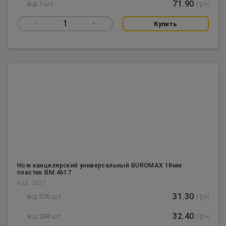
71.90
грн
від 1 шт
–
1
+
Купить
Нож канцелярский универсальный BUROMAX 18мм
пластик BM.4617
Код: 3627
31.30
грн
від 576 шт
32.40
грн
від 288 шт