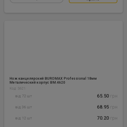
Нож канцелярский BUROMAX Professional 18мм
Металический корпус BM.4620
Код: 3621
65.50
грн
від 72 шт
68.95
грн
від 36 шт
70.20
грн
від 12 шт