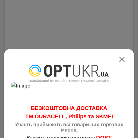
Нож канцелярский BUROMAX 9мм пластик Cиний BM.4635
Код: 3601
3.35
грн
від 600 шт
3.45
грн
від 300 шт
3.55
грн
від 60 шт
БЕЗКОШТОВНА ДОСТАВКА
3.65
грн
від 1 шт
TM DURACELL, Philips та SKMEI
–
1
+
Купить
Участь приймають всі товари цих торгових
марок.
DOST
Вкажіть в кошику промокод