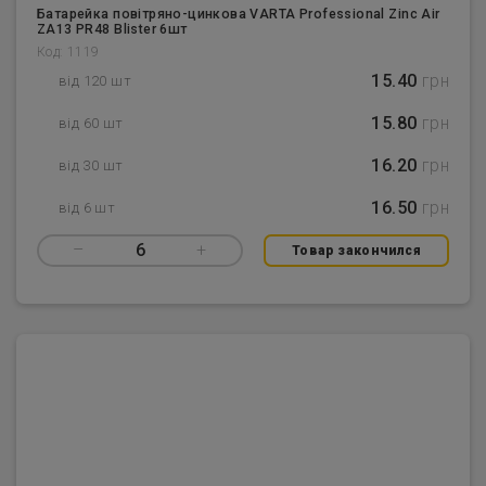
Батарейка повітряно-цинкова VARTA Professional Zinc Air
ZA13 PR48 Blister 6шт
Код: 1119
15.40
грн
від 120 шт
15.80
грн
від 60 шт
16.20
грн
від 30 шт
16.50
грн
від 6 шт
–
6
+
Товар закончился