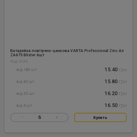
Батарейка повітряно-цинкова VARTA Professional Zinc Air
ZA675 Blister 6шт
Код: 4346
15.40
грн
від 180 шт
15.80
грн
від 60 шт
16.20
грн
від 30 шт
16.50
грн
від 6 шт
–
6
+
Купить