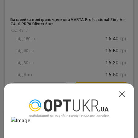
Батарейка повітряно-цинкова VARTA Professional Zinc Air
ZA10 PR70 Blister 6шт
Код: 4347
15.40
грн
від 180 шт
15.80
грн
від 60 шт
16.20
грн
від 30 шт
16.50
грн
від 6 шт
–
6
+
Купить