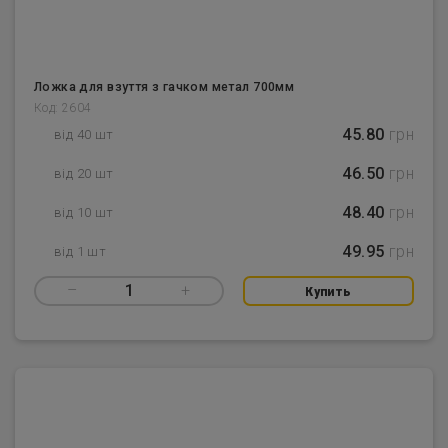
Ложка для взуття з гачком метал 700мм
Код: 2604
45.80
грн
від 40 шт
46.50
грн
від 20 шт
48.40
грн
від 10 шт
49.95
грн
від 1 шт
–
1
+
Купить