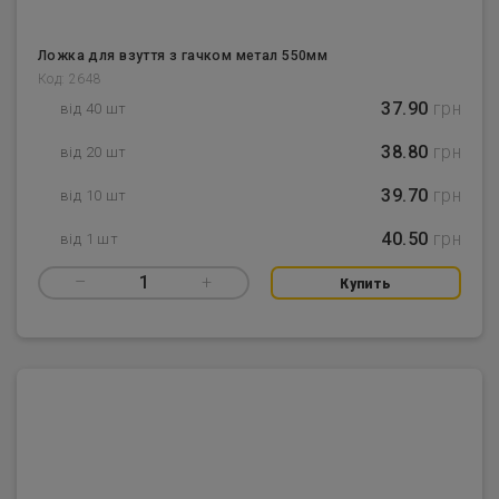
Ложка для взуття з гачком метал 550мм
Код: 2648
37.90
грн
від 40 шт
38.80
грн
від 20 шт
39.70
грн
від 10 шт
40.50
грн
від 1 шт
–
1
+
Купить