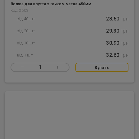
Ложка для взуття з гачком метал 450мм
Код: 2603
28.50
грн
від 40 шт
29.30
грн
від 20 шт
30.90
грн
від 10 шт
32.60
грн
від 1 шт
–
1
+
Купить