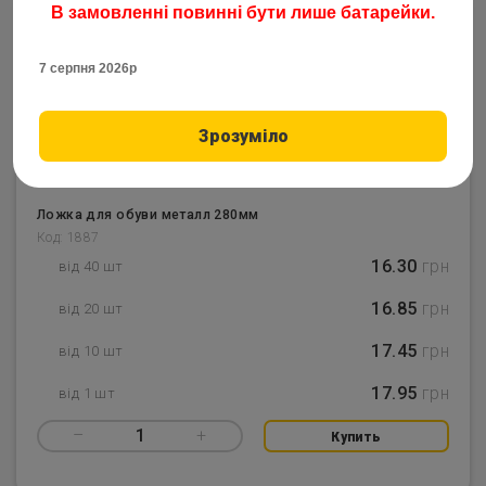
В замовленні повинні бути лише батарейки.
7 серпня 2026р
Зрозуміло
Ложка для обуви металл 280мм
Код: 1887
16.30
грн
від 40 шт
16.85
грн
від 20 шт
17.45
грн
від 10 шт
17.95
грн
від 1 шт
–
1
+
Купить