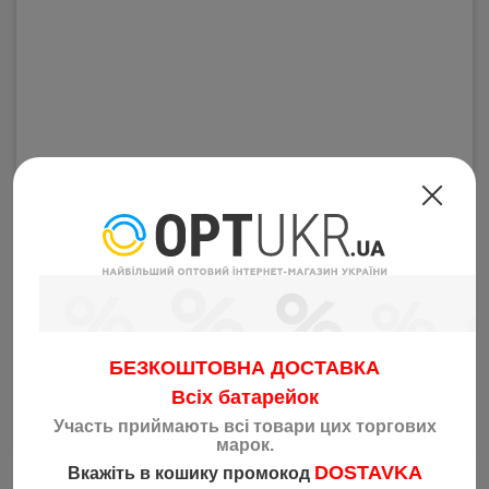
Ложка для обуви металл 175мм
Код: 1898
10.95
грн
від 40 шт
11.50
грн
від 20 шт
11.90
грн
від 10 шт
12.30
грн
від 1 шт
БЕЗКОШТОВНА ДОСТАВКА
Всіх батарейок
–
1
+
Купить
Участь приймають всі товари цих торгових
марок.
DOSTAVKA
Вкажіть в кошику промокод