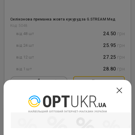
Силіконова приманка жовта кукурудза G.STREAM Мед
Код: 5048
24.50
грн
від 48 шт
25.95
грн
від 24 шт
27.25
грн
від 12 шт
28.80
грн
від 1 шт
–
1
+
Купить