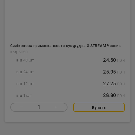
Силіконова приманка жовта кукурудза G.STREAM Часник
Код: 5050
24.50
грн
від 48 шт
25.95
грн
від 24 шт
27.25
грн
від 12 шт
28.80
грн
від 1 шт
–
1
+
Купить