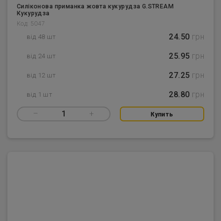
Силіконова приманка жовта кукурудза G.STREAM
Кукурудза
Код: 5047
24.50
грн
від 48 шт
25.95
грн
від 24 шт
27.25
грн
від 12 шт
28.80
грн
від 1 шт
–
1
+
Купить