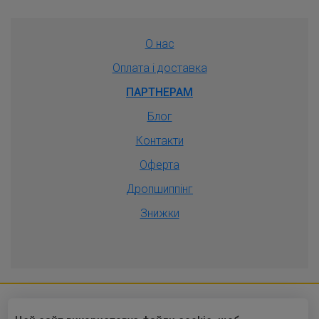
О нас
Оплата і доставка
ПАРТНЕРАМ
Блог
Контакти
Оферта
Дропшиппiнг
Знижки
2010-2026 © Оптовый интернет-