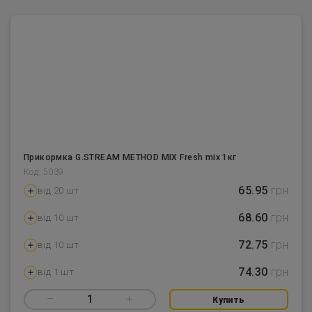
Прикормка G.STREAM METHOD MIX Fresh mix 1кг
Код: 5039
65.95
грн
від 20 шт
68.60
грн
від 10 шт
72.75
грн
від 10 шт
74.30
грн
від 1 шт
–
1
+
Купить