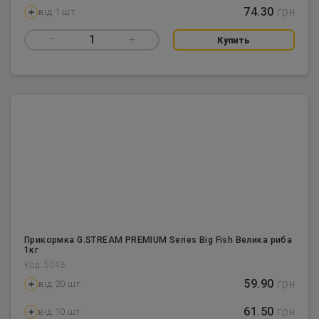
74.30
грн
від 1 шт
–
1
+
Купить
Прикормка G.STREAM PREMIUM Series Big Fish Велика риба
1кг
Код: 5043
59.90
грн
від 20 шт
61.50
грн
від 10 шт