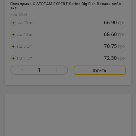
Прикормка G.STREAM EXPERT Series Big Fish Велика риба
1кг
Код: 5038
66.90
грн
від 20 шт
68.60
грн
від 10 шт
70.75
грн
від 5 шт
72.30
грн
від 1 шт
–
1
+
Купить