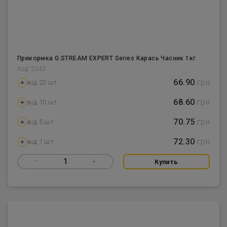
Прикормка G.STREAM EXPERT Series Карась Часник 1кг
Код: 2042
66.90
грн
від 20 шт
68.60
грн
від 10 шт
70.75
грн
від 5 шт
72.30
грн
від 1 шт
–
1
+
Купить