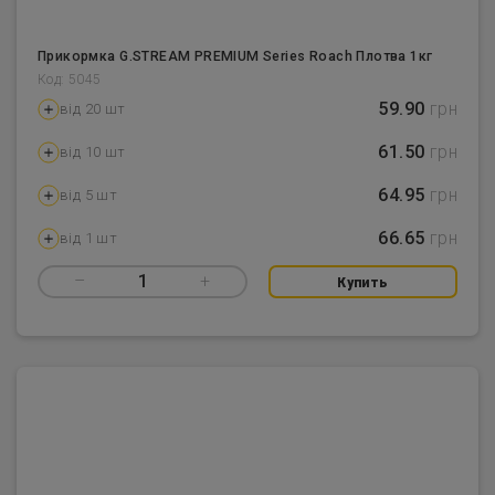
Прикормка G.STREAM PREMIUM Series Roach Плотва 1кг
Код: 5045
59.90
грн
від 20 шт
61.50
грн
від 10 шт
64.95
грн
від 5 шт
66.65
грн
від 1 шт
–
1
+
Купить