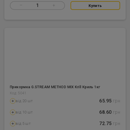
–
1
+
Купить
Прикормка G.STREAM METHOD MIX Krill Криль 1кг
Код: 5041
65.95
грн
від 20 шт
68.60
грн
від 10 шт
72.75
грн
від 5 шт