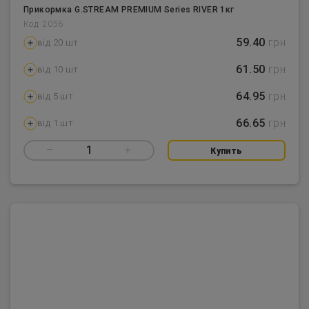
Прикормка G.STREAM PREMIUM Series RIVER 1кг
Код: 2056
59.40
грн
від 20 шт
61.50
грн
від 10 шт
64.95
грн
від 5 шт
66.65
грн
від 1 шт
–
1
+
Купить