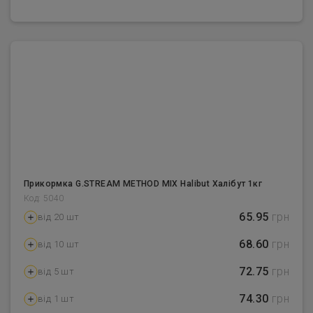
Прикормка G.STREAM METHOD MIX Halibut Халібут 1кг
Код: 5040
65.95
грн
від 20 шт
68.60
грн
від 10 шт
72.75
грн
від 5 шт
74.30
грн
від 1 шт