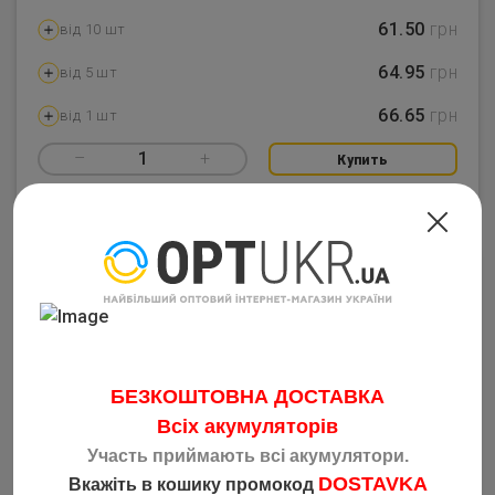
61.50
грн
від 10 шт
64.95
грн
від 5 шт
66.65
грн
від 1 шт
–
1
+
Купить
БЕЗКОШТОВНА ДОСТАВКА
Всіх акумуляторів
Участь приймають всі акумулятори.
Прикормка G.STREAM PREMIUM Series Feeder 1кг
DOSTAVKA
Вкажіть в кошику промокод
Код: 5044