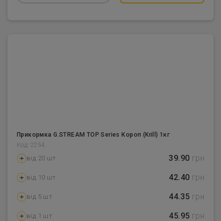
Прикормка G.STREAM TOP Series Короп (Krill) 1кг
Код: 2254
39.90
грн
від 20 шт
42.40
грн
від 10 шт
44.35
грн
від 5 шт
45.95
грн
від 1 шт