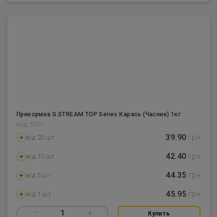
Прикормка G.STREAM TOP Series Карась (Часник) 1кг
Код: 5031
39.90
грн
від 20 шт
42.40
грн
від 10 шт
44.35
грн
від 5 шт
45.95
грн
від 1 шт
–
1
+
Купить