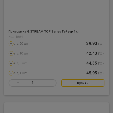
Прикормка G.STREAM TOP Series Гейзер 1кг
Код: 1884
39.90
грн
від 20 шт
42.40
грн
від 10 шт
44.35
грн
від 5 шт
45.95
грн
від 1 шт
–
1
+
Купить