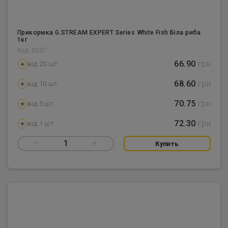
Прикормка G.STREAM EXPERT Series White Fish Біла риба
1кг
Код: 5037
66.90
грн
від 20 шт
68.60
грн
від 10 шт
70.75
грн
від 5 шт
72.30
грн
від 1 шт
–
1
+
Купить