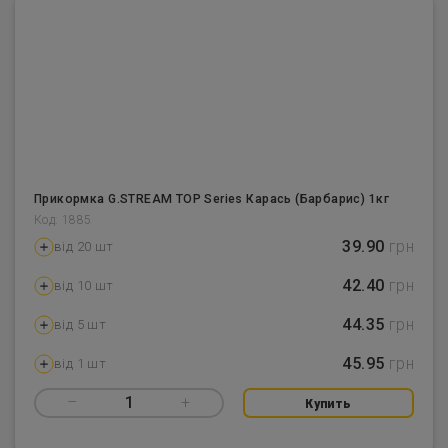
Прикормка G.STREAM TOP Series Карась (Барбарис) 1кг
Код: 1885
39.90
грн
від 20 шт
42.40
грн
від 10 шт
44.35
грн
від 5 шт
45.95
грн
від 1 шт
–
1
+
Купить