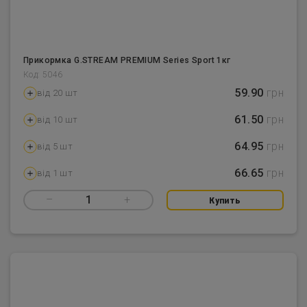
Прикормка G.STREAM PREMIUM Series Sport 1кг
Код: 5046
59.90
грн
від 20 шт
61.50
грн
від 10 шт
64.95
грн
від 5 шт
66.65
грн
від 1 шт
–
1
+
Купить