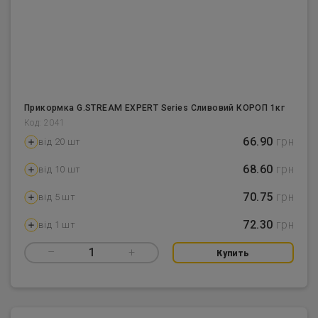
Прикормка G.STREAM EXPERT Series Сливовий КОРОП 1кг
Код: 2041
66.90
грн
від 20 шт
68.60
грн
від 10 шт
70.75
грн
від 5 шт
72.30
грн
від 1 шт
–
1
+
Купить