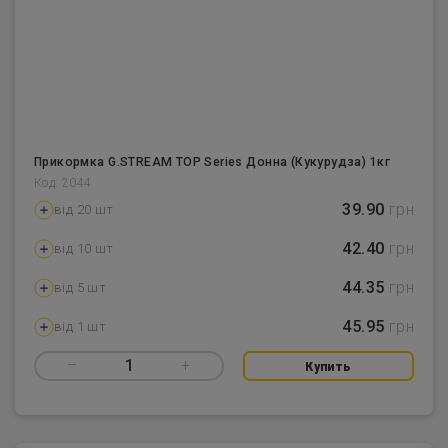
Прикормка G.STREAM TOP Series Донна (Кукурудза) 1кг
Код: 2044
39.90
грн
від 20 шт
42.40
грн
від 10 шт
44.35
грн
від 5 шт
45.95
грн
від 1 шт
–
1
+
Купить