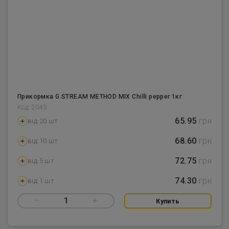
Прикормка G.STREAM METHOD MIX Chilli pepper 1кг
Код: 2043
65.95
грн
від 20 шт
68.60
грн
від 10 шт
72.75
грн
від 5 шт
74.30
грн
від 1 шт
–
1
+
Купить