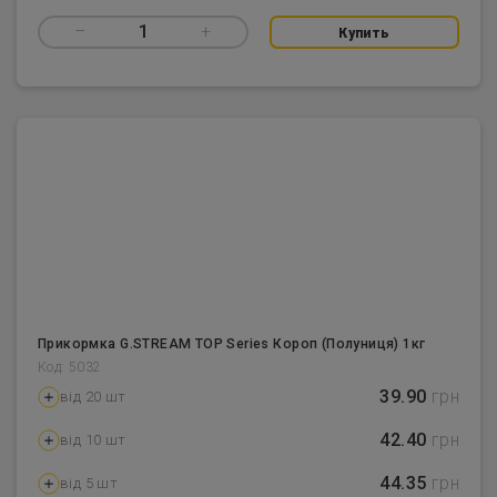
–
1
+
Купить
Прикормка G.STREAM TOP Series Короп (Полуниця) 1кг
Код: 5032
39.90
грн
від 20 шт
42.40
грн
від 10 шт
44.35
грн
від 5 шт