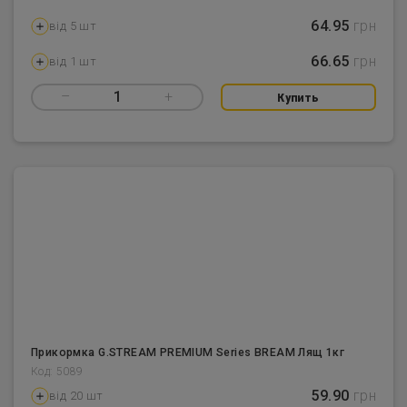
64.95
грн
від 5 шт
66.65
грн
від 1 шт
–
1
+
Купить
Прикормка G.STREAM PREMIUM Series BREAM Лящ 1кг
Код: 5089
59.90
грн
від 20 шт