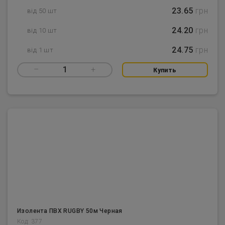
23.65
грн
від 50 шт
24.20
грн
від 10 шт
24.75
грн
від 1 шт
–
1
+
Купить
Изолента ПВХ RUGBY 50м Черная
Код: 377