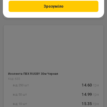
Зрозуміло
–
1
+
Купить
Изолента ПВХ RUGBY 30м Черная
Код: 635
14.60
грн
від 250 шт
14.99
грн
від 50 шт
15.35
грн
від 10 шт