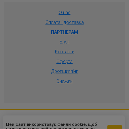
О нас
Оплата і доставка
ПАРТНЕРАМ
Блог
Контакти
Оферта
Дропшиппiнг
Знижки
2010-2026 © Оптовый интернет-
Цей сайт використовує файли cookie, щоб
надати вам кращий досвід користування.