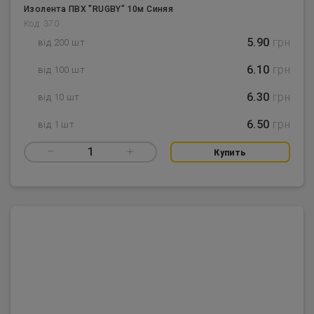
Изолента ПВХ "RUGBY" 10м Синяя
Код: 370
5.90
грн
від 200 шт
6.10
грн
від 100 шт
6.30
грн
від 10 шт
6.50
грн
від 1 шт
–
1
+
Купить