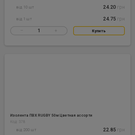
24.20
грн
від 10 шт
24.75
грн
від 1 шт
–
1
+
Купить
Изолента ПВХ RUGBY 50м Цветная ассорти
Код: 378
22.85
грн
від 200 шт