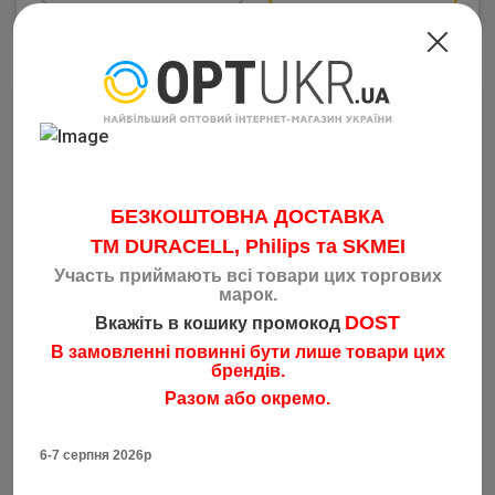
БЕЗКОШТОВНА ДОСТАВКА
TM DURACELL, Philips та SKMEI
Участь приймають всі товари цих торгових
марок.
Изолента ПВХ RUGBY 30м Цветная ассорти
DOST
Вкажіть в кошику промокод
Код: 379
В замовленні повинні бути лише товари цих
14.60
грн
від 250 шт
брендів.
14.99
грн
від 120 шт
Разом або окремо.
15.35
грн
від 10 шт
6-7 серпня 2026р
15.70
грн
від 1 шт