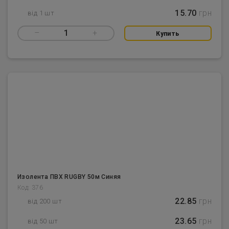
15.70
грн
від 1 шт
–
1
+
Купить
Изолента ПВХ RUGBY 50м Синяя
Код: 376
22.85
грн
від 200 шт
23.65
грн
від 50 шт