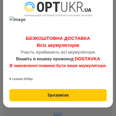
Котушка спінінгова Daiwa 23 Ninja LT 4000-C арт.20060046
Код: 5189
2275.00
₴
від 1 шт
–
1
+
Купити
БЕЗКОШТОВНА ДОСТАВКА
Всіх акумуляторів
Участь приймають всі акумулятори.
DOSTAVKA
Вкажіть в кошику промокод
В замовленні повинні бути лише акумулятори.
8 серпня 2026р
О нас
Зрозуміло
Оплата і доставка
ПАРТНЕРАМ
Блог