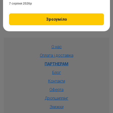
7 серпня 2026р
–
1
+
Купити
Зрозуміло
О нас
Оплата і доставка
ПАРТНЕРАМ
Блог
Контакти
Оферта
Дропшиппiнг
Знижки