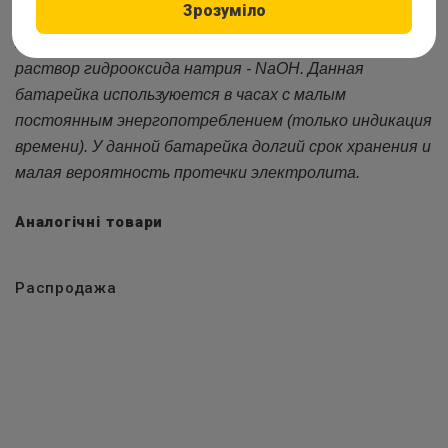
Зрозуміло
Оксид-серебряная часовая батарейка Retana R395
в
качестве электролита использует гелеобразный
раствор гидрооксида натрия - NaOH. Данная
батарейка используюется в часах с малым
постоянным энергопотреблением (только индикация
времени). У данной батарейка долгий срок хранения и
малая вероятность протечки электролита.
Аналогічні товари
Распродажа