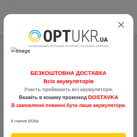
Відправка товару по Україні будь-яким зручним
перевізником у день замовлення
Renata G7 R395
БЕЗКОШТОВНА ДОСТАВКА
Тип :
Оксид-серебряная батарейка
Всіх акумуляторів
Типоразмер :
G7/R395
Участь приймають всі акумулятори.
DOSTAVKA
Вкажіть в кошику промокод
Напряжение :
1.55V
В замовленні повинні бути лише акумулятори.
Фасовка :
Количество в ящике :
8 серпня 2026р
Тип упаковки :
blister card/10pcs