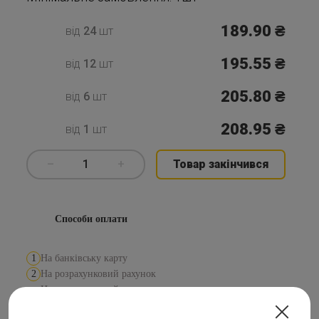
189.90
₴
від
24
шт
195.55
₴
від
12
шт
205.80
₴
від
6
шт
208.95
₴
від
1
шт
–
1
+
Товар закінчився
Способи оплати
1
На банківську карту
2
На розрахунковий рахунок
На розрахунковий рахунок з
3
ПДВ