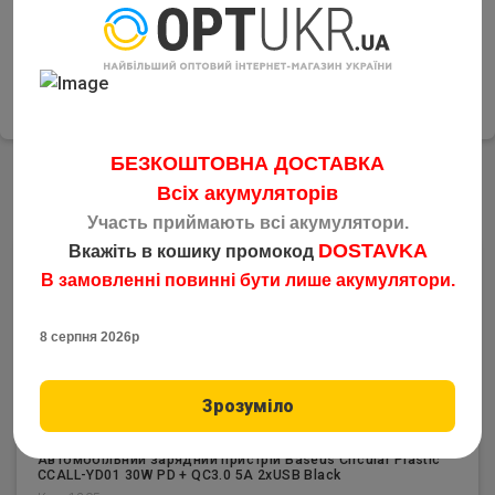
4
Накладений платіж
Відправка товару по Україні будь-яким зручним
перевізником у день замовлення
БЕЗКОШТОВНА ДОСТАВКА
Всіх акумуляторів
Аналогічні товари
Участь приймають всі акумулятори.
DOSTAVKA
Вкажіть в кошику промокод
В замовленні повинні бути лише акумулятори.
8 серпня 2026р
Зрозуміло
Автомобільний зарядний пристрій Baseus Circular Plastic
CCALL-YD01 30W PD + QC3.0 5A 2xUSB Black