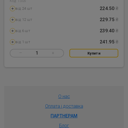
Код: 1305
224.50
₴
від 24 шт
229.75
₴
від 12 шт
239.40
₴
від 6 шт
241.95
₴
від 1 шт
–
1
+
Купити
О нас
Оплата і доставка
ПАРТНЕРАМ
Блог